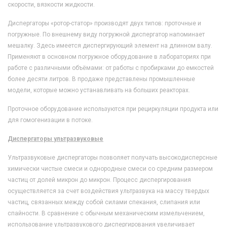
скорости, вязкости жидкости.
Диспергаторы «ротор-статор» производят двух типов: проточные и
погружные. По внешнему виду погружной диспергатор напоминает
мешалку. Здесь имеется диспергирующий элемент на длинном валу.
Применяют в основном погружное оборудование в лабораториях при
работе с различными объёмами: от работы с пробирками до емкостей
более десяти литров. В продаже представлены промышленные
модели, которые можно устанавливать на больших реакторах.
Проточное оборудование используются при рециркуляции продукта или
для гомогенизации в потоке.
Диспергаторы ультразвуковые
Ультразвуковые диспергаторы позволяет получать высокодисперсные
химически чистые смеси и однородные смеси со средним размером
частиц от долей микрон до микрон. Процесс диспергирования
осуществляется за счет воздействия ультразвука на массу твердых
частиц, связанных между собой силами спекания, слипания или
спайности. В сравнение с обычным механическим измельчением,
использование ультразвукового диспергирования увеличивает