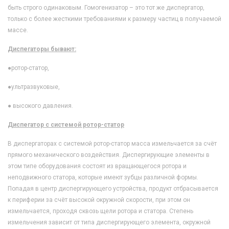
быть строго одинаковым. Гомогенизатор – это тот же диспергатор,
только с более жесткими требованиями к размеру частиц в получаемой
массе.
Диспегаторы бывают:
●
ротор-статор,
●
ультразвуковые,
●
высокого давления.
Диспегатор с системой ротор-статор
В диспергаторах с системой ротор-статор масса измельчается за счёт
прямого механического воздействия. Диспергирующие элементы в
этом типе оборудования состоят из вращающегося ротора и
неподвижного статора, которые имеют зубцы различной формы.
Попадая в центр диспергирующего устройства, продукт отбрасывается
к периферии за счёт высокой окружной скорости, при этом он
измельчается, проходя сквозь щели ротора и статора. Степень
измельчения зависит от типа диспергирующего элемента, окружной