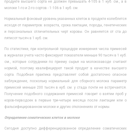
продукте высшего сорта не должен превышать 4⋅105 в 1 куб. см., а в
молоке 1-го и 2-го сортов - 1⋅106 в 1 куб. см.
Нормальный фоновый уровень указанных клеток в продукте колеблется
исходя от параметров: возраста, срока лактации, породы, генетических
и персональных отличительных черт коровы. Он равняется от ста до
пятисот тысяч в 1 куб. см.
По статистике, при контрольной процедуре измерения числа примесей
в журналах учета часто фиксируют показатели меньше 90 тысяч в 1 куб.
см., которые сотрудники по приему сырья на молокозаводе считают
нормой, поэтому квалифицируют такой продукт в качестве высшего
сорта. Подобная практика представляет собой достаточно опасное
заблуждение, поскольку нормальный для сборного молока параметр
примесей меньше 200 тысяч в куб. см. у стада почти не встречается.
Получение подобного содержания примесей говорит о взятии проб у
коров-перводоек в первые три-четыре месяца после лактации или о
фальсифицированном молоке и других отклонениях от нормы.
Определение соматических клеток в молоке
Сегодня доступно дифференцированное определение соматических