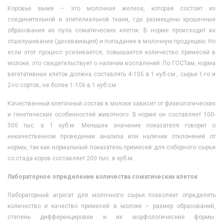
Коровье вымя – это молочная железа, которая состоит из
соединительной и эпителиальной ткани, где размещены крошечные
образования из пула соматических клеток. В норме происходит их
отшелушивание (десквамация) и попадание в молочную продукцию. Но
если этот процесс усиливается, повышается количество примесей в
молоке, это свидетельствует о наличии воспалений. По ГОСТам, норма
вегетативных клеток должна составлять 4⋅105 в 1 куб.см., сырье 1-го и
2-го сортов, не более 1⋅106 в 1 куб.см.
Качественный клеточный состав в молоке зависит от физиологических
и генетических особенностей животного. В норме он составляет 100-
500 тыс. в 1 куб.м. Меньшее значение показателя говорит о
некачественном проведении анализа или наличии отклонений от
нормы, так как нормальный показатель примесей для соборного сырья
со стада коров составляет 200 тыс. в куб.м.
Лабораторное определение количества соматических клеток
Лабораторный агрегат для молочного сырья позволяет определять
количество и качество примесей в молоке – размер образований,
степень дифференцировки и их морфологические формы.