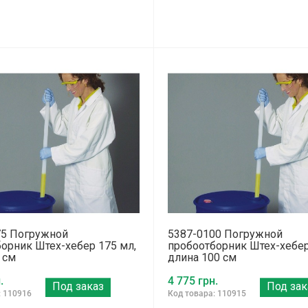
75 Погружной
5387-0100 Погружной
орник Штех-хебер 175 мл,
пробоотборник Штех-хебер
 см
длина 100 см
.
4 775 грн.
Под заказ
Под зак
: 110916
Код товара: 110915