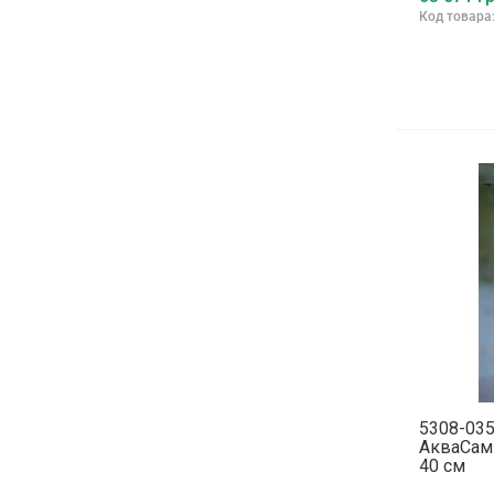
Код товара
5308-03
АкваСамп
40 см