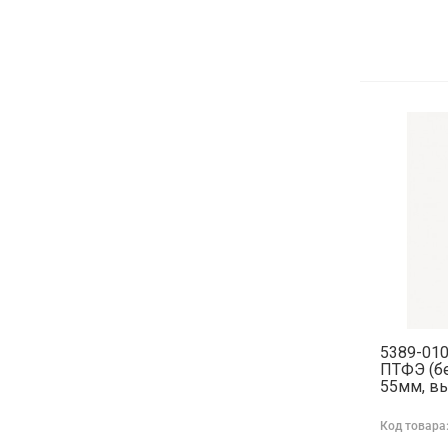
5389-010
ПТФЭ (бе
55мм, вы
Код товара