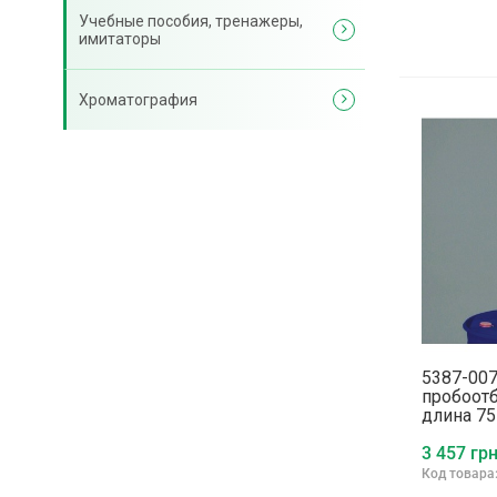
Учебные пособия, тренажеры,
имитаторы
Хроматография
5387-00
пробоотб
длина 75
3 457 грн
Код товара