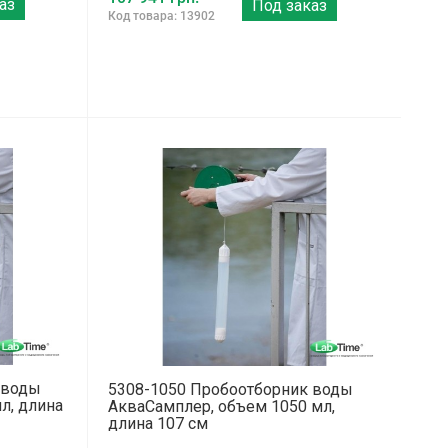
аз
Под заказ
Код товара: 13902
 воды
5308-1050 Пробоотборник воды
л, длина
АкваСамплер, объем 1050 мл,
длина 107 см