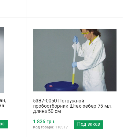
ан,
5387-0050 Погружной
мл
пробоотборник Штех-хебер 75 мл,
длина 50 см
1 836 грн.
аз
Под заказ
Код товара: 110917