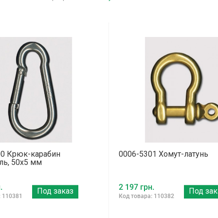
00 Крюк-карабин
0006-5301 Хомут-латунь
ль, 50x5 мм
.
2 197 грн.
Под заказ
Под зак
: 110381
Код товара: 110382