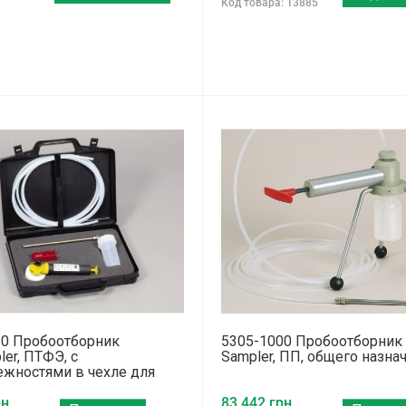
Код товара: 13885
10 Пробоотборник
5305-1000 Пробоотборник 
ler, ПТФЭ, с
Sampler, ПП, общего назна
жностями в чехле для
ртировки
н.
83 442 грн.