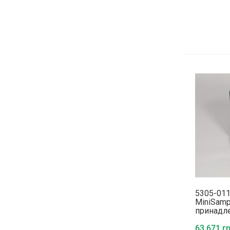
5305-01
MiniSamp
принадле
транспо
63 671 гр