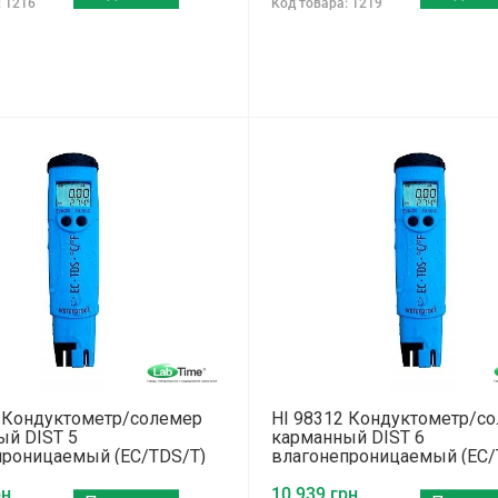
: 1216
Код товара: 1219
1 Кондуктометр/солемер
HI 98312 Кондуктометр/с
ый DIST 5
карманный DIST 6
проницаемый (EC/TDS/T)
влагонепроницаемый (EC/
н.
10 939 грн.