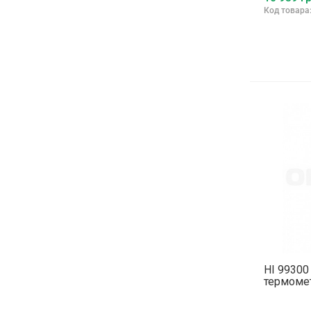
Код товара
HI 9930
термоме