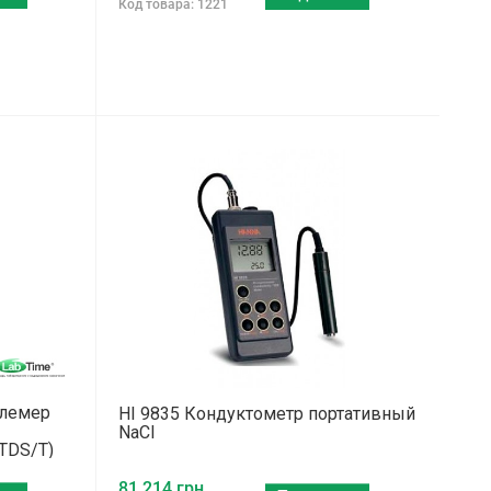
Код товара: 1221
олемер
HI 9835 Кондуктометр портативный
NaCl
TDS/T)
81 214 грн.