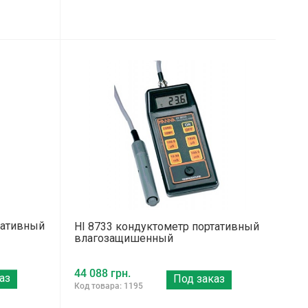
тативный
HI 8733 кондуктометр портативный
влагозащишенный
44 088 грн.
аз
Под заказ
Код товара: 1195