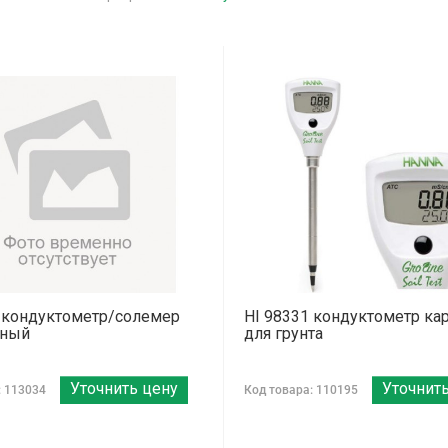
 кондуктометр/солемер
HI 98331 кондуктометр к
вный
для грунта
Уточнить цену
Уточнит
: 113034
Код товара: 110195