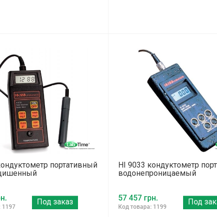
кондуктометр портативный
HI 9033 кондуктометр пор
щишенный
водонепроницаемый
н.
57 457 грн.
Под заказ
Под зак
: 1197
Код товара: 1199