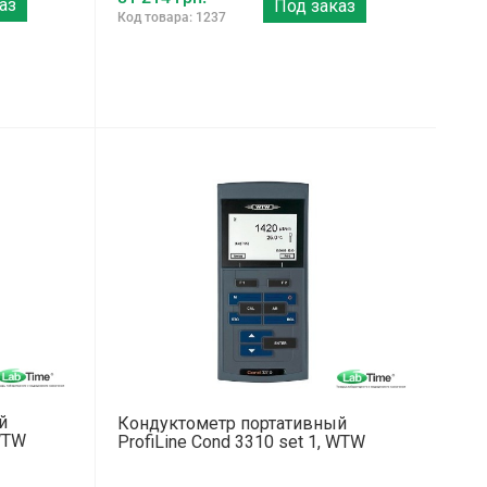
аз
Под заказ
Код товара: 1237
й
Кондуктометр портативный
 WTW
ProfiLine Cond 3310 set 1, WTW