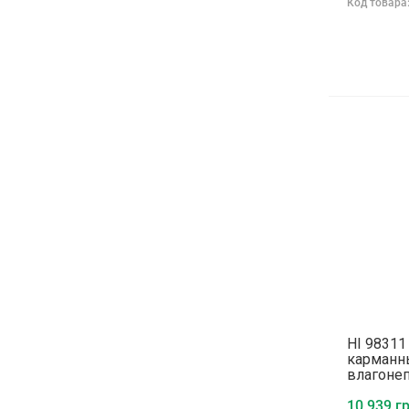
Код товара
HI 9831
карманн
влагоне
10 939 гр