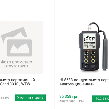
ометр портативный
HI 8633 кондуктометр пор
e Cond 3310 , WTW
влагозащишенный
35 358 грн.
Уточнить цену
: 86399
Под зак
Код товара: 1193