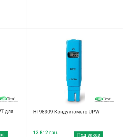
WT для
HI 98309 Кондуктометр UPW
13 812 грн.
аз
Под заказ