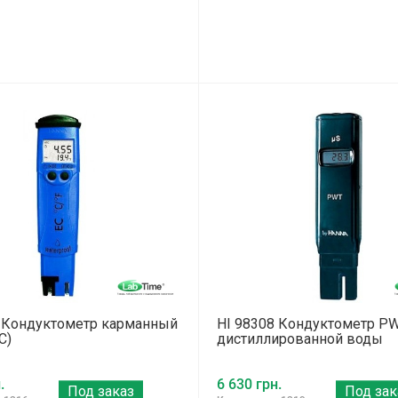
4 Кондуктометр карманный
HI 98308 Кондуктометр P
С)
дистиллированной воды
.
6 630 грн.
Под заказ
Под зак