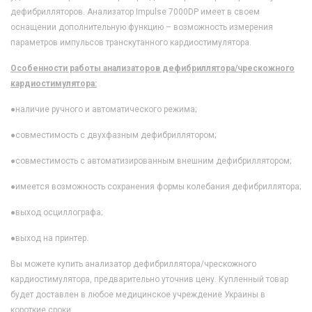
дефибрилляторов. Анализатор Impulse 7000DP имеет в своем
оснащении дополнительную функцию – возможность измерения
параметров импульсов транскутанного кардиостимулятора.
Особенности работы анализаторов дефибриллятора/чрескожного
кардиостимулятора:
●
наличие ручного и автоматического режима;
●
совместимость с двухфазным дефибриллятором;
●
совместимость с автоматизированным внешним дефибриллятором;
●
имеется возможность сохранения формы колебания дефибриллятора;
●
выход осциллографа;
●
выход на принтер.
Вы можете купить анализатор дефибриллятора/чрескожного
кардиостимулятора, предварительно уточнив цену. Купленный товар
будет доставлен в любое медицинское учреждение Украины в
короткие сроки.