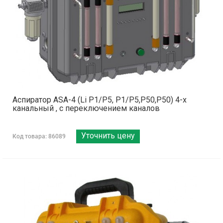
Аспиратор ASA-4 (Li Р1/Р5, Р1/Р5,Р50,Р50) 4-х
канальный , с переключением каналов
Уточнить цену
Код товара: 86089