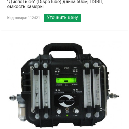
"ДиспоТьюб" (DispoTube) длина 50см, ПЭВП,
емкость камеры
Уточнить цену
Код товара: 112421