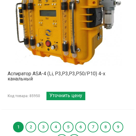
Аспиратор ASA-4 (Li, Р3,Р3,Р3,Р50/Р10) 4-х
канальный
Уточнить цену
Код товара: 85950
1
2
3
4
5
6
7
8
9