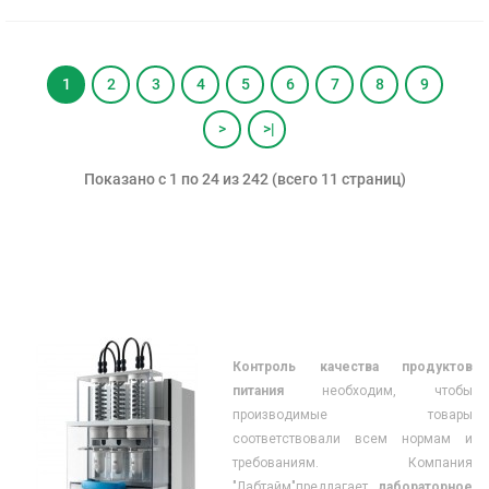
1
2
3
4
5
6
7
8
9
>
>|
Показано с 1 по 24 из 242 (всего 11 страниц)
Контроль качества продуктов
питания
необходим, чтобы
производимые товары
соответствовали всем нормам и
требованиям. Компания
"Лабтайм"предлагает
лабораторное