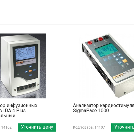
тор инфузионных
Анализатор кардиостимуля
в IDA 4 Plus
SigmaPace 1000
альный
Уточнить цену
Уточнит
: 14102
Код товара: 14107