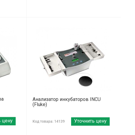
ра
Анализатор инкубаторов INCU
(Fluke)
ь цену
Уточнить цену
Код товара: 14139