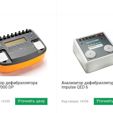
тор дефибриллятора
Анализатор дефибриллято
7000 DP
Impulse QED 6
Уточнить цену
Уточнит
: 14105
Код товара: 14106