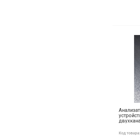
Анализа
устройст
двухкан
Код товара