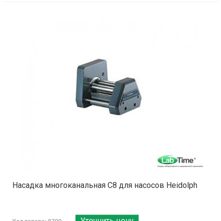
Насадка многоканальная C8 для насосов Heidolph
Уточнить цену