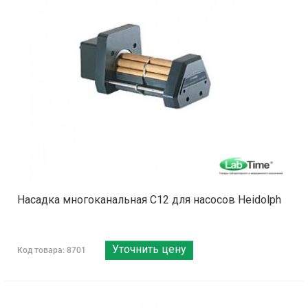
Насадка многоканальная C12 для насосов Heidolph
Уточнить цену
Код товара: 8701