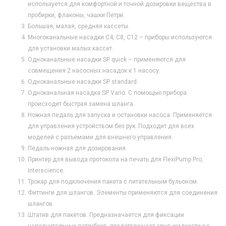
используется для комфортной и точной дозировки вещества в
пробирки, флаконы, чашки Петри.
Большая, малая, средняя кассеты.
Многоканальные насадки С4, С8, С12 – приборы используются
для установки малых кассет.
Одноканальные насадки SP quick – применяются для
совмещения 2 насосных насадок к 1 насосу.
Одноканальные насадки SP standard.
Одноканальная насадка SP Vario. С помощью прибора
происходит быстрая замена шланга.
Ножная педаль для запуска и остановки насоса. Применяется
для управления устройством без рук. Подходит для всех
моделей с разъемами для внешнего управления.
Педаль ножная для дозирования.
Принтер для вывода протокола на печать для FlexiPump Pro,
Interscience.
Трокар для подключения пакета с питательным бульоном.
Фиттинги для шлангов. Элементы применяются для соединения
шлангов.
Штатив для пакетов. Предназначается для фиксации
наполнительных патрубков, предотвращает срыв жидкости во