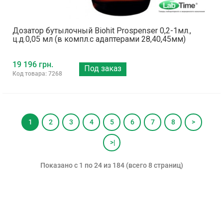
Дозатор бутылочный Biohit Prospenser 0,2-1мл.,
ц.д.0,05 мл (в компл.с адаптерами 28,40,45мм)
19 196 грн.
Под заказ
Код товара: 7268
1
2
3
4
5
6
7
8
>
>|
Показано с 1 по 24 из 184 (всего 8 страниц)