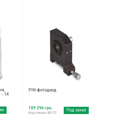
ки,
PIN-фотодиод
 - 14
109 296 грн.
аз
Под заказ
Код товара: 88172