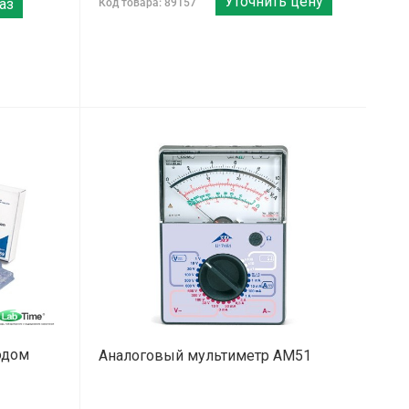
Уточнить цену
аз
Код товара: 89157
одом
Аналоговый мультиметр AM51