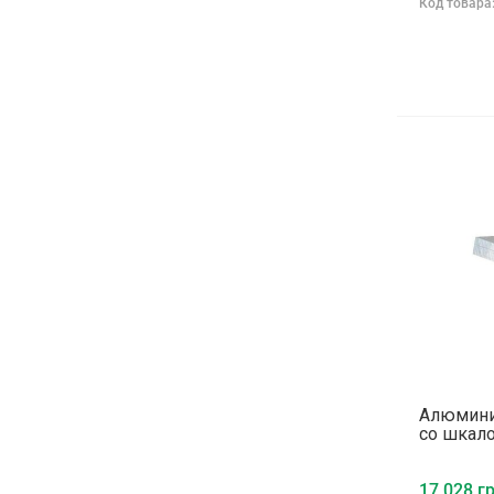
Код товара
Алюмини
со шкало
17 028 гр