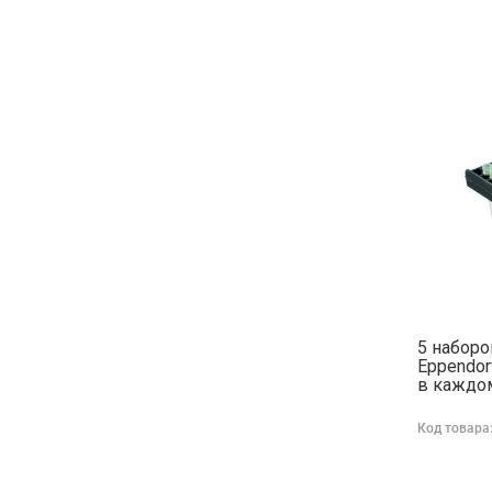
5 наборо
Eppendor
в каждом
мкл
Код товара