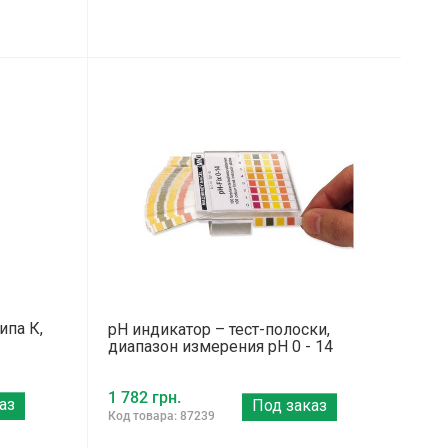
ипа К,
pH индикатор – тест-полоски,
диапазон измерения pH 0 - 14
1 782 грн.
аз
Под заказ
Код товара: 87239