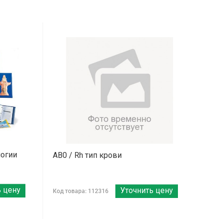
логии
AB0 / Rh тип крови
ь цену
Уточнить цену
Код товара: 112316