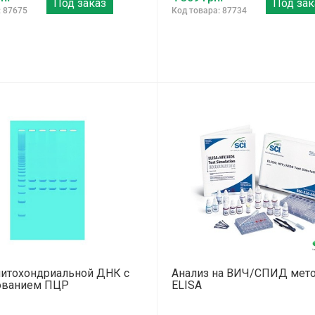
Под заказ
Под зак
: 87675
Код товара: 87734
митохондриальной ДНК с
Анализ на ВИЧ/СПИД мет
ованием ПЦР
ELISA