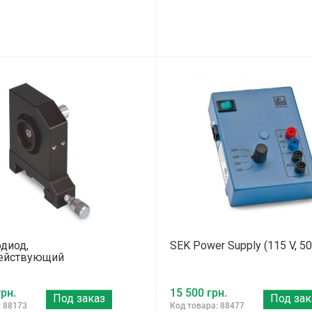
диод,
SEK Power Supply (115 V, 5
ействующий
рн.
15 500 грн.
Под заказ
Под зак
: 88173
Код товара: 88477