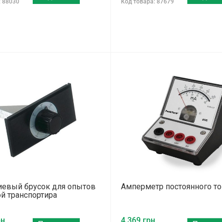
: 88030
Код товара: 87679
евый брусок для опытов
Амперметр постоянного то
й транспортира
н.
4 369 грн.