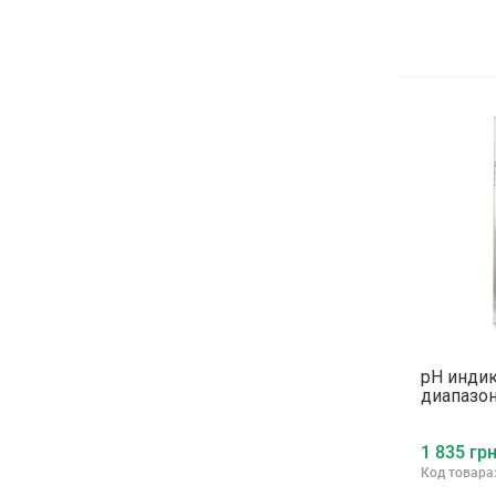
pH индик
диапазон
1 835 грн
Код товара