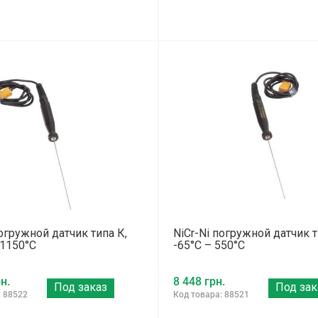
погружной датчик типа К,
NiCr-Ni погружной датчик т
 1150°C
-65°C – 550°C
н.
8 448 грн.
Под заказ
Под зак
: 88522
Код товара: 88521