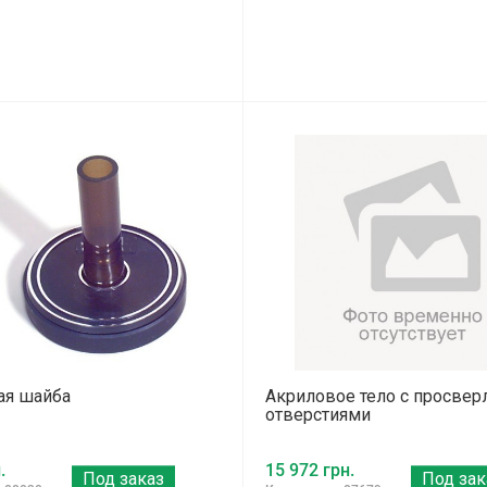
ая шайба
Акриловое тело с просве
отверстиями
.
15 972 грн.
Под заказ
Под зак