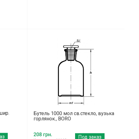
шир.
Бутель 1000 мол св.стекло, вузька
горлянок., BORO
208 грн.
аз
Под заказ