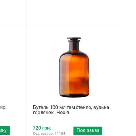
ир.
Бутель 100 мл тем.стекло, вузька
горлянок., Чехія
720 грн.
Под заказ
ину
Код товара: 11184