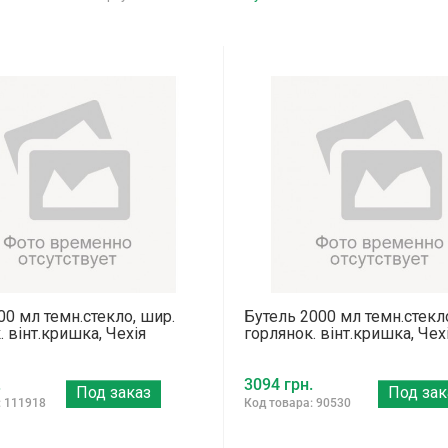
00 мл темн.стекло, шир.
Бутель 2000 мл темн.стекл
. вінт.кришка, Чехія
горлянок. вінт.кришка, Чех
.
3094 грн.
Под заказ
Под зак
: 111918
Код товара: 90530