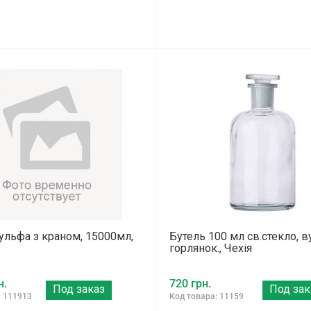
ульфа з краном, 15000мл,
Бутель 100 мл св.стекло, в
горлянок., Чехія
н.
720 грн.
Под заказ
Под зак
: 111913
Код товара: 11159