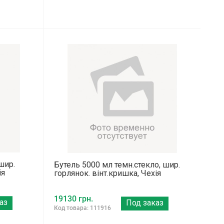
шир.
Бутель 5000 мл темн.стекло, шир.
ія
горлянок. вінт.кришка, Чехія
19130 грн.
аз
Под заказ
Код товара: 111916