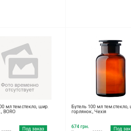
00 мл тем.стекло, шир.
Бутель 100 мл тем.стекло, 
., BORO
горлянок., Чехія
674 грн.
Под заказ
Под зак