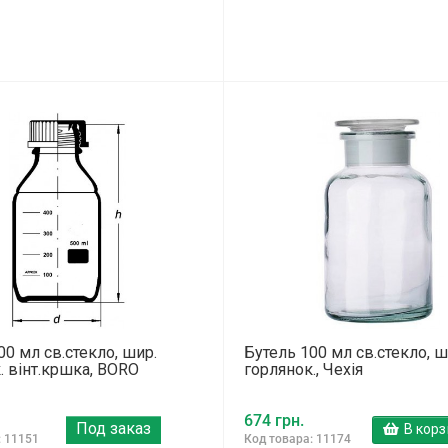
00 мл св.стекло, шир.
Бутель 100 мл св.стекло, ш
. вінт.кршка, BORO
горлянок., Чехія
674 грн.
Под заказ
В корз
: 11151
Код товара: 11174