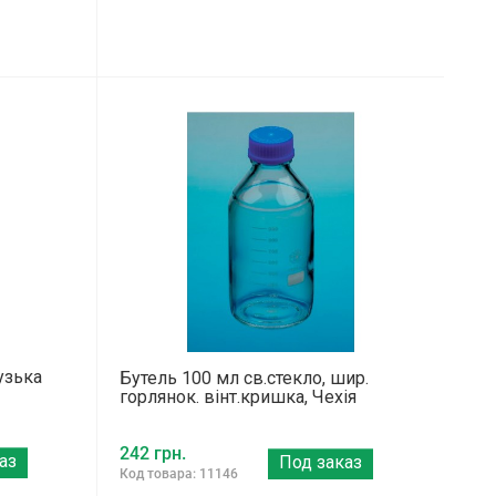
узька
Бутель 100 мл св.стекло, шир.
горлянок. вінт.кришка, Чехія
242 грн.
аз
Под заказ
Код товара: 11146