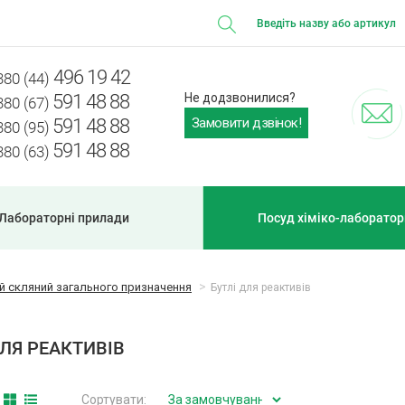
496 19 42
380 (44)
591 48 88
Не додзвонилися?
380 (67)
Замовити дзвінок!
591 48 88
380 (95)
591 48 88
380 (63)
Лабораторні прилади
Посуд хіміко-лаборато
 скляний загального призначення
Бутлі для реактивів
ДЛЯ РЕАКТИВІВ
Сортувати: