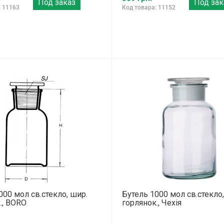
Под заказ
Под зак
: 11163
Код товара: 11152
000 мол св.стекло, шир.
Бутель 1000 мол св.стекло,
., BORO
горлянок., Чехія