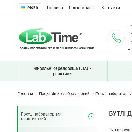
Мова
Головна
Про компанію
Контакти
+
+
+
+
Живильні середовища і ЛАЛ-
реактиви
Головна
Посуд хіміко-лабораторний
Посуд лабораторний
БУТЛІ 
Посуд лабораторний
пластиковий
Тип показа: