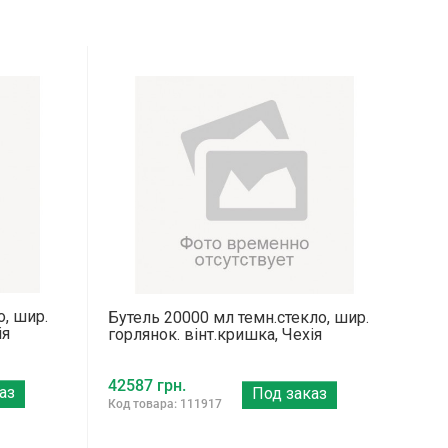
о, шир.
Бутель 20000 мл темн.стекло, шир.
ія
горлянок. вінт.кришка, Чехія
42587 грн.
аз
Под заказ
Код товара: 111917