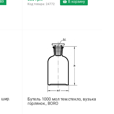
аз
В корзину
Код товара: 24772
 шир.
Бутель 1000 мол тем.стекло, вузька
горлянок., BORO