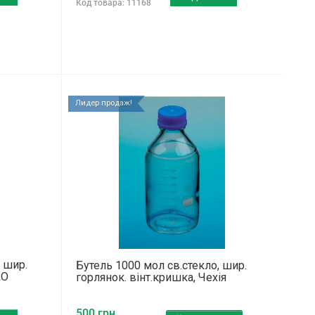
Код товара: 11168
Лидер продаж!
 шир.
Бутель 1000 мол св.стекло, шир.
RO
горлянок. вінт.кришка, Чехія
500 грн.