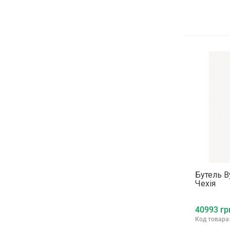
Бутель В
Чехія
40993 гр
Код товара