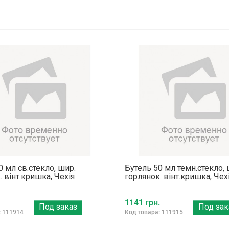
0 мл св.стекло, шир.
Бутель 50 мл темн.стекло, 
. вінт.кришка, Чехія
горлянок. вінт.кришка, Чех
1141 грн.
Под заказ
Под зак
: 111914
Код товара: 111915