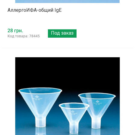
АллергоИФА-общий IgE
28 грн.
Под заказ
Код товара: 78445