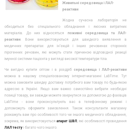
Живильні середовища і ЛАЛ-
реактиви
Жодна сучасна лабораторія не
обходиться без спеціального обладнання і якісних витратних
матеріалів. До них відносяться
поживні середовища та ЛАЛ-
реактиви
. Вони використовуються для швидкого виявлення в
медичних препаратах для ін'єкцій і інших речовинах сторонніх
пірогенних речовин, які можуть стати причиною відповідної реакції
імунної системи пацієнта у вигляді високої температури тіла.
Чи вигідно купити оптом і в роздріб
середовища і ЛАЛ-реактиви
можна в нашому спеціалізованому інтернет-магазині LabTime. Тут
можна замовити швидку доставку потрібного вам товару по будь-якою
адресою в Україні. Якщо вам важко самостійно вибрати необхідні
позиції товару, ви завжди можете звернутися за допомогою до фахівців
LabTime - вони проконсультують вас в телефонному режимі і
допоможуть оформити замовлення. Також консультанти магазину
розкажуть вам про особливості того чи іншого медичного обладнання,
зокрема, як використовується
апарат ШВЛ
, які особливості проведення
ЛАЛ тесту
і багато чого іншого.