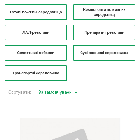
Компоненти поживних
Готові поживні середовища
середовищ
ЛАЛ-реактиви
Препарати і реактиви
Селективні добавки
Сухі поживні середовища
Транспортні середовища
Сортувати: