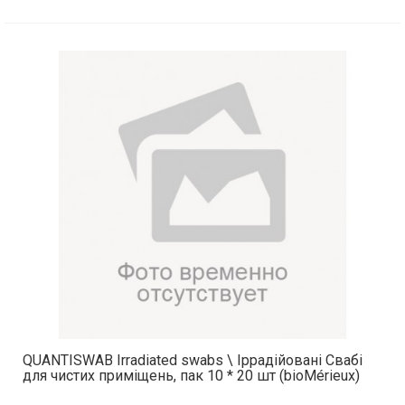
QUANTISWAB Irradiated swabs \ Іррадійовані Свабі
для чистих приміщень, пак 10 * 20 шт (bioMérieux)