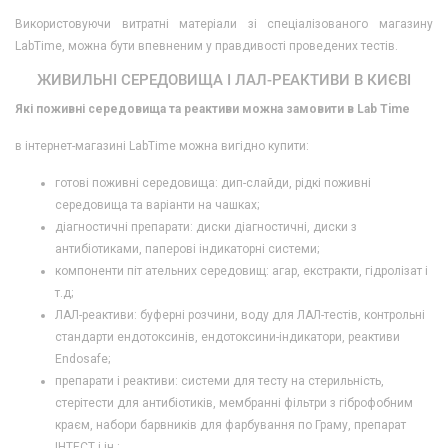
Використовуючи витратні матеріали зі спеціалізованого магазину
LabTime, можна бути впевненим у правдивості проведених тестів.
ЖИВИЛЬНІ СЕРЕДОВИЩА І ЛАЛ-РЕАКТИВИ В КИЄВІ
Які поживні середовища та реактиви можна замовити в Lab Time
в інтернет-магазині LabTime можна вигідно купити:
готові поживні середовища: дип-слайди, рідкі поживні
середовища та варіанти на чашках;
діагностичні препарати: диски діагностичні, диски з
антибіотиками, паперові індикаторні системи;
компоненти піт ательних середовищ: агар, екстракти, гідролізат і
т.д;
ЛАЛ-реактиви: буферні розчини, воду для ЛАЛ-тестів, контрольні
стандарти ендотоксинів, ендотоксини-індикатори, реактиви
Endosafe;
препарати і реактиви: системи для тесту на стерильність,
стерітести для антибіотиків, мембранні фільтри з гіброфобним
краєм, набори барвників для фарбування по Граму, препарат
ІНТЕСТ і ін.;