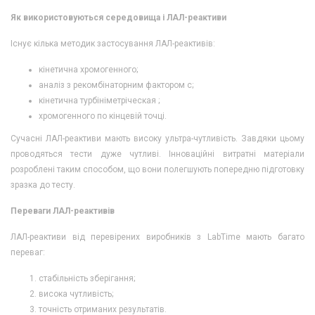
Як використовуються середовища і ЛАЛ-реактиви
Існує кілька методик застосування ЛАЛ-реактивів:
кінетична хромогенного;
аналіз з рекомбінаторним фактором с;
кінетична турбініметріческая ;
хромогенного по кінцевій точці.
Сучасні ЛАЛ-реактиви мають високу ультра-чутливість. Завдяки цьому
проводяться тести дуже чутливі. Інноваційні витратні матеріали
розроблені таким способом, що вони полегшують попередню підготовку
зразка до тесту.
Переваги ЛАЛ-реактивів
ЛАЛ-реактиви від перевірених виробників з LabTime мають багато
переваг:
стабільність зберігання;
висока чутливість;
точність отриманих результатів.