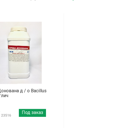
онована д / о Bacillus
глич
.
Под заказ
: 23516