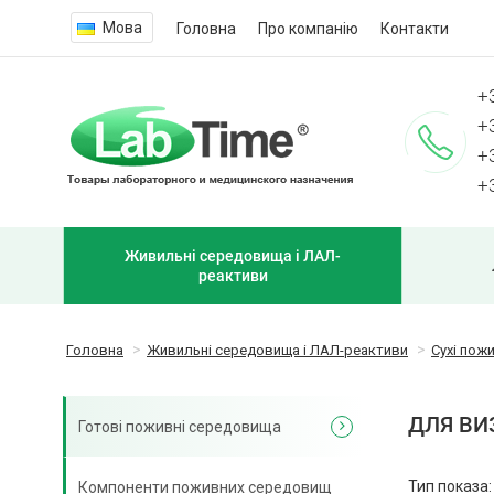
Мова
Головна
Про компанію
Контакти
+
+
+
+
Живильні середовища і ЛАЛ-
реактиви
Головна
Живильні середовища і ЛАЛ-реактиви
Сухі пож
ДЛЯ ВИ
Готові поживні середовища
Тип показа:
Компоненти поживних середовищ