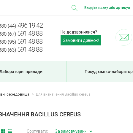
496 19 42
380 (44)
591 48 88
Не додзвонилися?
380 (67)
Замовити дзвінок!
591 48 88
380 (95)
591 48 88
380 (63)
Лабораторні прилади
Посуд хіміко-лаборато
ивні середовища
Для визначення Bacillus cereus
ЗНАЧЕННЯ BACILLUS CEREUS
Сортувати: