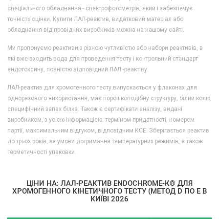
спеціального обладнання - спектрофотометрів, який і забезпечує
точність оцінки. Купити ЛАЛ-реактив, видатковий матеріал або
обладнання від провідних виробників можна на нашому сайті.
Ми пропонуємо реактиви з різною чутливістю або набори реактивів, в
які вже входить вода для проведення тесту і контрольний стандарт
ендотоксину, повністю відповідний ЛАЛ -реактіву.
ЛАЛ-реактив для хромогенного тесту випускається у флаконах для
одноразового використання, має порошкоподібну структуру, білий колір,
специфічний запах білка. Також є сертифікати аналізу, видані
виробником, з усією інформацією: терміном придатності, номером
партії, максимальним відгуком, відповідним КСЕ. Зберігається реактив
до трьох років, за умови дотримання температурних режимів, а також
герметичності упаковки.
ЦІНИ НА: ЛАЛ-РЕАКТИВ ENDOCHROME-К® ДЛЯ
ХРОМОГЕННОГО КІНЕТИЧНОГО ТЕСТУ (МЕТОД D ПО E В
КИЇВІ 2026