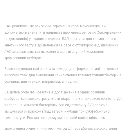
ЛАЛ-реактиви - це речовини, отримані з крові мечоносців, які
допомагають визначити наявність пірогенних речовин (бактеріальних
ендотоксинів) у водних розчинах. ЛАЛ-реактиви для хромогенного
кінетичного тесту відрізняються за своєю структурою від звичайних
ЛАЛ-аналізаторів, так як мають в складі штучний компонент -
хромогенний субстрат.
Застосовуються такі реактиви в медицині, фармацевтиці, на деяких
виробництвах для виявлення і виключення грамнегативнихбактерій в
розчинах для ін'єкцій, наприклад, в інсуліні.
За допомогою ЛАЛ-реактивів дослідження водних розчинів
відбувається швидко, результати відрізняються високою точністю. Для
виявлення кількості бактеріального ендотоксину (БЕ) реактив
змішується зі зразком і піддається інкубації при субфебрильної
температури. Розчин при цьому змінює свій колір і щільність.
хромогенного кінетичний тест (метод Д) передбачає використання