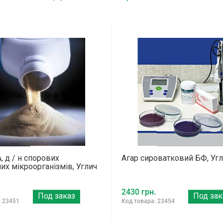
, д / н спорових
Агар сироватковий БФ, Уг
их мікроорганізмів, Углич
.
2430 грн.
Под заказ
Под зак
: 23451
Код товара: 23454