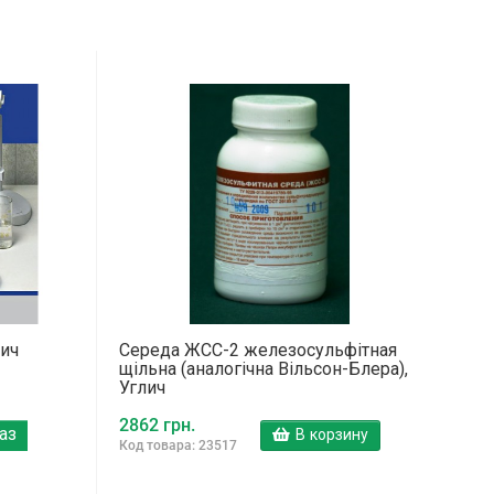
лич
Середа ЖСС-2 железосульфітная
щільна (аналогічна Вільсон-Блера),
Углич
2862 грн.
аз
В корзину
Код товара: 23517