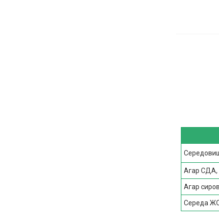
Середовищі
Агар СДА, 
Агар сиров
Середа ЖСС