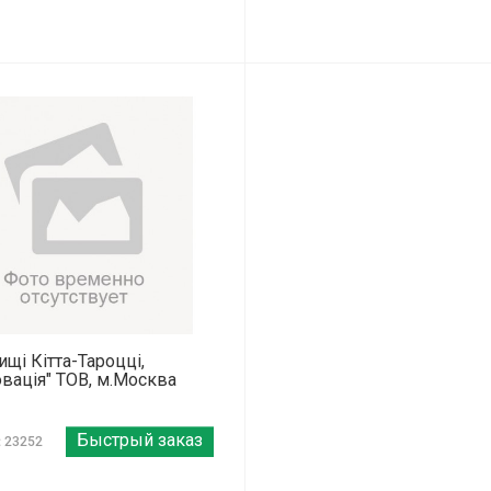
щі Кітта-Тароцці,
овація" ТОВ, м.Москва
Быстрый заказ
: 23252