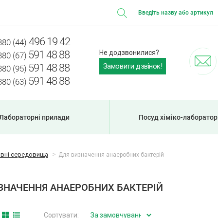
496 19 42
380 (44)
591 48 88
Не додзвонилися?
380 (67)
Замовити дзвінок!
591 48 88
380 (95)
591 48 88
380 (63)
Лабораторні прилади
Посуд хіміко-лаборато
ивні середовища
Для визначення анаеробних бактерій
ЗНАЧЕННЯ АНАЕРОБНИХ БАКТЕРІЙ
Сортувати: