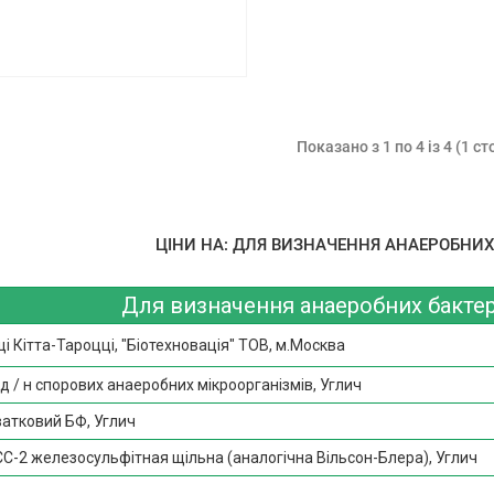
Показано з 1 по 4 із 4 (1 ст
ЦІНИ НА: ДЛЯ ВИЗНАЧЕННЯ АНАЕРОБНИХ 
Для визначення анаеробних бактер
 Кітта-Тароцці, "Біотехновація" ТОВ, м.Москва
д / н спорових анаеробних мікроорганізмів, Углич
атковий БФ, Углич
-2 железосульфітная щільна (аналогічна Вільсон-Блера), Углич