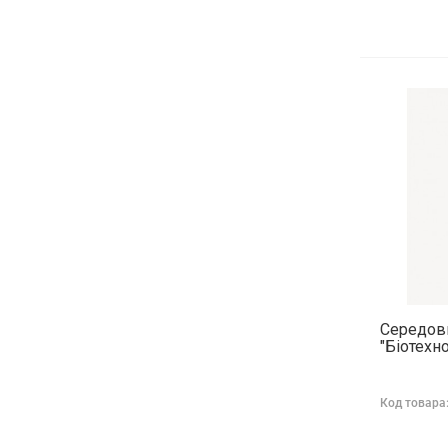
Середови
"Біотехн
Код товара