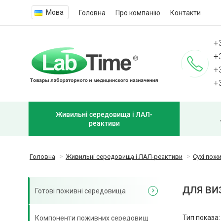
Мова
Головна
Про компанію
Контакти
+
+
+
+
Живильні середовища і ЛАЛ-
реактиви
Головна
Живильні середовища і ЛАЛ-реактиви
Сухі пож
ДЛЯ ВИ
Готові поживні середовища
Тип показа:
Компоненти поживних середовищ