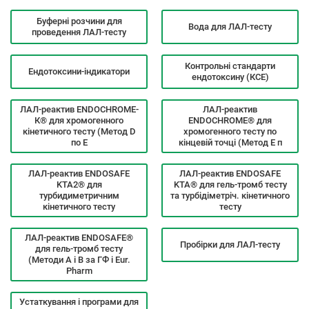
Буферні розчини для
Вода для ЛАЛ-тесту
проведення ЛАЛ-тесту
Контрольні стандарти
Ендотоксини-індикатори
ендотоксину (КСЕ)
ЛАЛ-реактив ENDOCHROME-
ЛАЛ-реактив
К® для хромогенного
ENDOCHROME® для
кінетичного тесту (Метод D
хромогенного тесту по
по E
кінцевій точці (Метод Е п
ЛАЛ-реактив ENDOSAFE
ЛАЛ-реактив ENDOSAFE
KTA2® для
KTA® для гель-тромб тесту
турбидиметричним
та турбідіметріч. кінетичного
кінетичного тесту
тесту
ЛАЛ-реактив ENDOSAFE®
Пробірки для ЛАЛ-тесту
для гель-тромб тесту
(Методи А і В за ГФ і Eur.
Pharm
Устаткування і програми для