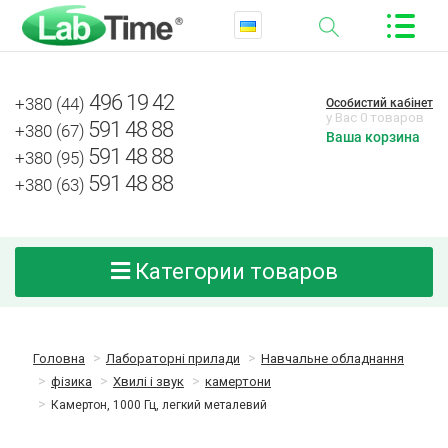
496 19 42
+380 (44)
Особистий кабінет
у Вас 0 товаров
591 48 88
+380 (67)
Ваша корзина
591 48 88
+380 (95)
591 48 88
+380 (63)
Категории товаров
Головна
Лабораторні прилади
Навчальне обладнання
фізика
Хвилі і звук
камертони
Камертон, 1000 Гц, легкий металевий