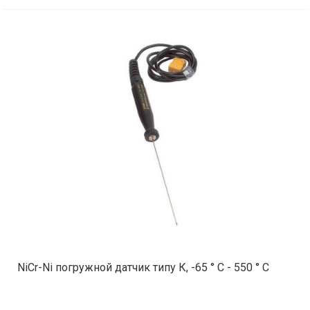
NiCr-Ni погружной датчик типу К, -65 ° C - 550 ° C