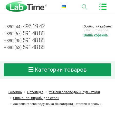
496 19 42
+380 (44)
Особистий кабінет
у Вас 0 товаров
591 48 88
+380 (67)
Ваша корзина
591 48 88
+380 (95)
591 48 88
+380 (63)
Категории товаров
Головна
Ортопедія
Устілки ортопедичні, супінатори
Силіконові вироби для стопи
Захисна гелева подушечка-фіксатор від натоптишів правий