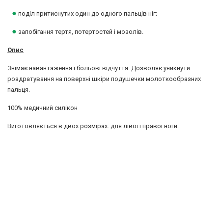
●
поділ притиснутих один до одного пальців ніг;
●
запобігання тертя, потертостей і мозолів.
Опис
Знімає навантаження і больові відчуття. Дозволяє уникнути
роздратування на поверхні шкіри подушечки молоткообразних
пальця.
100% медичний силікон
Виготовляється в двох розмірах: для лівої і правої ноги.