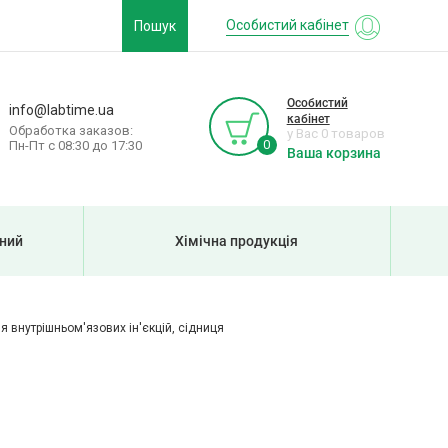
Особистий кабінет
Пошук
Особистий
info@labtime.ua
кабінет
Обработка заказов:
у Вас 0 товаров
0
Пн-Пт с 08:30 до 17:30
Ваша корзина
рний
Хімічна продукція
я внутрішньом'язових ін'єкцій, сідниця