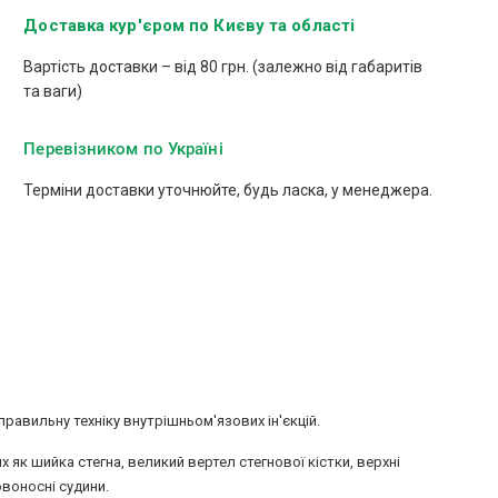
Доставка кур'єром по Києву та області
Вартість доставки – від 80 грн. (залежно від габаритів
та ваги)
Перевізником по Україні
Терміни доставки уточнюйте, будь ласка, у менеджера.
правильну техніку внутрішньом'язових ін'єкцій.
х як шийка стегна, великий вертел стегнової кістки, верхні
ровоносні судини.