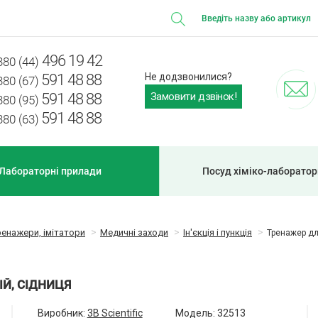
496 19 42
380 (44)
591 48 88
Не додзвонилися?
380 (67)
Замовити дзвінок!
591 48 88
380 (95)
591 48 88
380 (63)
Лабораторні прилади
Посуд хіміко-лаборато
ренажери, імітатори
Медичні заходи
Ін'єкція і пункція
Тренажер дл
ІЙ, СІДНИЦЯ
Виробник:
3B Scientific
Модель:
32513