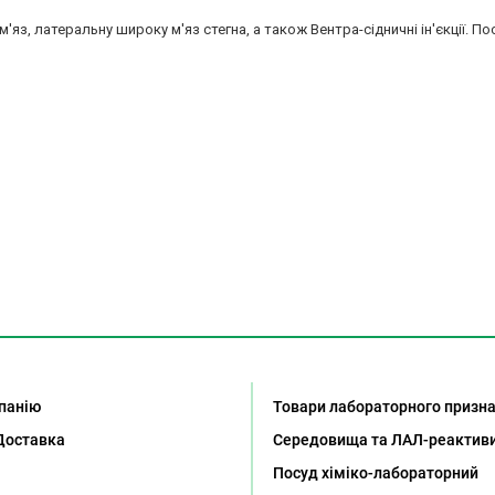
яз, латеральну широку м'яз стегна, а також Вентра-сідничні ін'єкції. По
панію
Товари лабораторного призн
Доставка
Середовища та ЛАЛ-реактив
Посуд хіміко-лабораторний