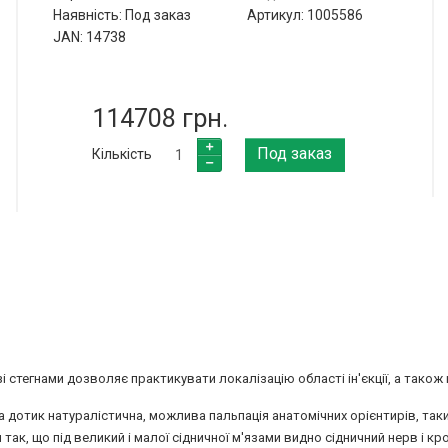
Наявність: Под заказ
Артикул: 1005586
JAN: 14738
114708 грн.
Под заказ
Кількість
і стегнами дозволяє практикувати локалізацію області ін'єкції, а також 
на дотик натуралістична, можлива пальпація анатомічних орієнтирів, таки
ся так, що під великий і малої сідничної м'язами видно сідничний нерв і к