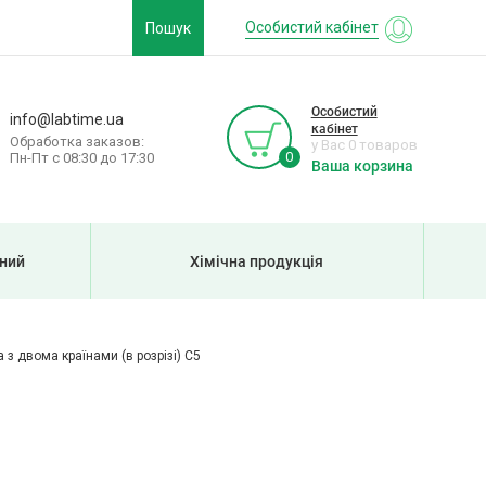
Особистий кабінет
Пошук
Особистий
info@labtime.ua
кабінет
Обработка заказов:
у Вас 0 товаров
0
Пн-Пт с 08:30 до 17:30
Ваша корзина
рний
Хімічна продукція
 з двома країнами (в розрізі) С5