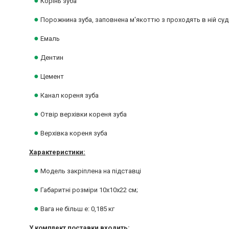
●
Корінь зуба
●
Порожнина зуба, заповнена м'якоттю з проходять в ній суд
●
Емаль
●
Дентин
●
Цемент
●
Канал кореня зуба
●
Отвір верхівки кореня зуба
●
Верхівка кореня зуба
Характеристики:
●
Модель закріплена на підставці
●
Габаритні розміри 10х10х22 см;
●
Вага не більш е: 0,185 кг
У комплект поставки входить: