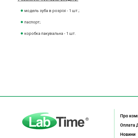
●
модель зуба в розрізі - 1 шт.;
●
паспорт;
●
коробка пакувальна - 1 шт.
Про ком
Оплата 
Новини