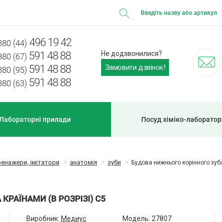
496 19 42
380 (44)
591 48 88
Не додзвонилися?
380 (67)
Замовити дзвінок!
591 48 88
380 (95)
591 48 88
380 (63)
Лабораторні прилади
Посуд хіміко-лаборато
ренажери, імітатори
анатомія
зуби
Будова нижнього корінного зуба
РАЇНАМИ (В РОЗРІЗІ) С5
Виробник:
Медиус
Модель:
27807