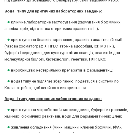
під'єднання до зовнішнього резервуару; санітізаціонний набір.
Вода I типу для критичних лабораторних завдань:
●
клінічне лабораторне застосування (харчування біохімічних
аналізаторів, підготовка стерильних зразків та ін.);
●
приготування бланків порівняння , зразків в аналітичній хімії
(газова хроматографія, HPLC, атомна адсорбція, ICP, MS і ін.),
буферів і середовищ для культур клітин ссавців, реагентів для
молекулярної біології, біотехнології, генетики, ПЛР, ЕКО;
●
виробництво нестерильних препаратів в фармацевтиці;
●
вода I типу не підлягає зберіганню, подається з системи по
Коли потрібно, щоб негайного використання.
Вода II типу для основних лабораторних завдань:
●
приготування мікробіологічних середовищ, буферні их розчинів,
хімічних і біохімічних реактивів, води для фармацевтичних цілей;
●
живлення обладнання (мийні машини, клінічні біохімічні, ІФА-,