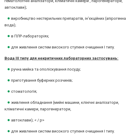
гематологічні аналізатори, кліматичні камери , парогенератори,
автоклави);
●
виробництво нестерильних препаратів, ін'єкційних (апірогенна
вода);
●
в ПЛР-лабораторіях;
●
для живлення систем високого ступеня очищення I типу.
Вода III типу для некритичних лабораторних застосувань:
●
ручна мийка та ополіскування посуду;
●
приготування буферних розчинів;
●
стоматологія;
●
живлення обладнання (мийні машини, клінічні аналізатори,
кліматичні камери, парогенератори,
●
автоклави); < / p>
●
для живлення систем високого ступеня очищення I типу.