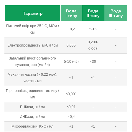
Вода
Вода
Вода
Параметр
I типу
II типу
III типу
Питомий опір при 25 ° С, МОм •
18,2
5-15
-
см
0,200-
Електропровідність, мкСм / см
0,055
-
0,067
Загальний вміст органічного
5-10 (<5)
<30
-
вуглецю, ppb (мкг / л)
Механічні частки (> 0,22 мкм),
<1
<1
-
частки / мл
Пірогенність, одиниця токсину /
<0,001
-
-
мл
РНКази, нг / мл
<0,01
-
-
ДНКази, пг / мл
<0,4
-
-
Мікроорганізми, КУО / мл
<1
<1
-