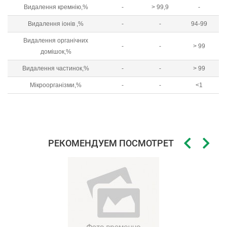
Видалення кремнію,%
-
> 99,9
-
Видалення іонів ,%
-
-
94-99
Видалення органічних
-
-
> 99
домішок,%
Видалення частинок,%
-
-
> 99
Мікроорганізми,%
-
-
<1
РЕКОМЕНДУЕМ ПОСМОТРЕТЬ