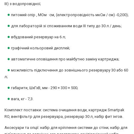
III) з водопровідної;
●
питомий опір , МОм · см, (електропровідність мкСм / см) -0,200);
●
для лабораторій зі споживанням води III типу до 30 л / день;
●
вбудований резервуар на 6 л;
●
графічний кольоровий дисплей;
●
автоматичне оповіщення про майбутню заміну картриджа;
●
можливість підключення до зовнішнього резервуару 30 або 60
л;
●
габарити, ШхГхВ, мм - 290 × 330 × 500;
●
вага, кг - 7,3.
Комплект поставки: система очищення води, картридж Smartpak
RO, вентфільтр для резервуара, резервуар 30 л, набір фит інгов.
Аксесуари та опції: набір для кріплення системи до стіни; набір для