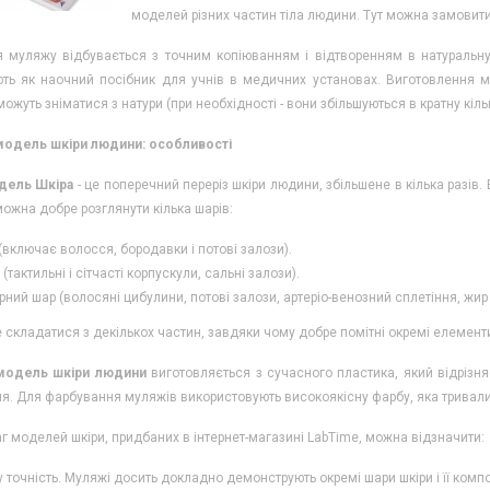
моделей різних частин тіла людини. Тут можна замовит
 муляжу відбувається з точним копіюванням і відтворенням в натуральну 
ть як наочний посібник для учнів в медичних установах. Виготовлення 
можуть зніматися з натури (при необхідності - вони збільшуються в кратну кільк
модель шкіри людини: особливості
дель Шкіра
- це поперечний переріз шкіри людини, збільшене в кілька разів
ожна добре розглянути кілька шарів:
(включає волосся, бородавки і потові залози).
(тактильні і сітчасті корпускули, сальні залози).
рний шар (волосяні цибулини, потові залози, артеріо-венозний сплетіння, жир і 
складатися з декількох частин, завдяки чому добре помітні окремі елементи
модель шкіри людини
виготовляється з сучасного пластика, який відрізн
ня. Для фарбування муляжів використовують високоякісну фарбу, яка тривалий
г моделей шкіри, придбаних в інтернет-магазині LabTime, можна відзначити:
 точність. Муляжі досить докладно демонструють окремі шари шкіри і її комп