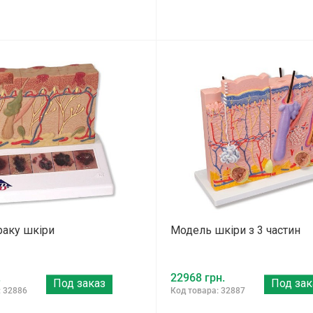
раку шкіри
Модель шкіри з 3 частин
.
22968 грн.
Под заказ
Под зак
: 32886
Код товара: 32887