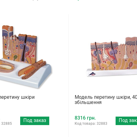
перетину шкіри
Модель перетину шкіри, 4
збільшення
.
8316 грн.
Под заказ
Под зак
: 32885
Код товара: 32883