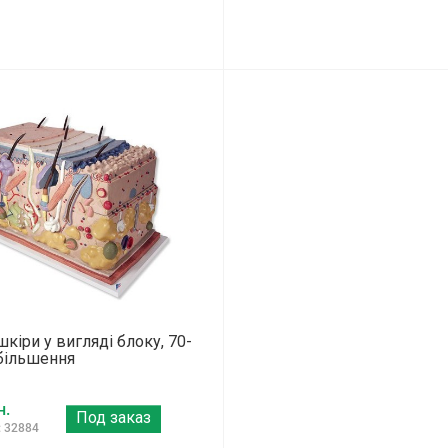
кіри у вигляді блоку, 70-
більшення
н.
Под заказ
: 32884