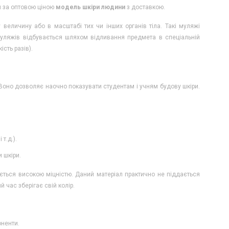
и за оптовою ціною
модель шкіри людини
з доставкою.
величину або в масштабі тих чи інших органів тіла. Такі муляжі
муляжів відбувається шляхом відливання предмета в спеціальній
ість разів).
. Воно дозволяє наочно показувати студентам і учням будову шкіри.
т.д.).
 шкіри.
яється високою міцністю. Даний матеріал практично не піддається
 час зберігає свій колір.
оненти.