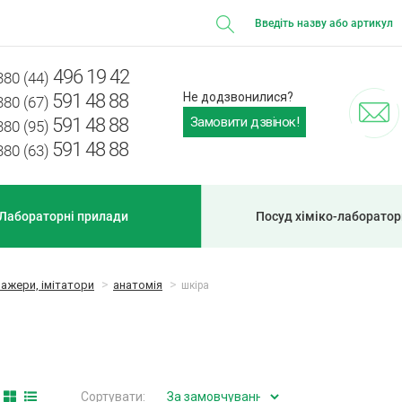
496 19 42
380 (44)
591 48 88
Не додзвонилися?
380 (67)
Замовити дзвінок!
591 48 88
380 (95)
591 48 88
380 (63)
Лабораторні прилади
Посуд хіміко-лаборато
нажери, імітатори
анатомія
шкіра
Сортувати: