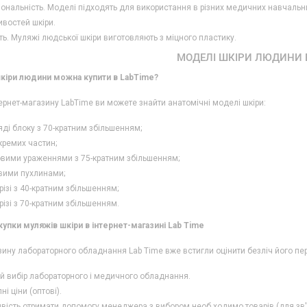
ональність. Моделі підходять для використання в різних медичних навчальни
востей шкіри.
ть. Муляжі людської шкіри виготовляють з міцного пластику.
МОДЕЛІ ШКІРИ ЛЮДИНИ 
шкіри людини можна купити в LabTime?
тернет-магазину LabTime ви можете знайти анатомічні моделі шкіри:
яді блоку з 70-кратним збільшенням;
окремих частин;
овими ураженнями з 75-кратним збільшенням;
вими пухлинами;
різі з 40-кратним збільшенням;
різі з 70-кратним збільшенням.
упки муляжів шкіри в інтернет-магазині Lab Time
зину лабораторного обладнання Lab Time вже встигли оцінити безліч його пе
й вибір лабораторного і медичного обладнання.
ні ціни (оптові).
ість отримати допомогу менеджера з вибором необ ходимо товарів (для зв