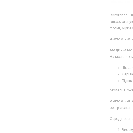
Виготовлення
використовую
формі, мірки 
Анатомічна 
Медична мо
На моделях м
Шкіра 
Дерма 
Підшкі
Модель може 
Анатомічна 
розтріскуван
Серед перева
Високу