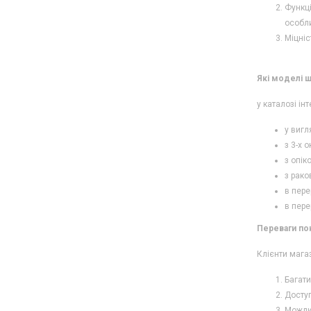
Функці
особли
Міцніс
Які моделі 
у каталозі ін
у вигл
з 3-х 
з опік
з рако
в пере
в пере
Переваги пок
Клієнти мага
Багати
Доступ
Можлив