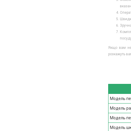
вказан
Операт
Швидка
Зручна
Компле
посуду
Якщо вам нео
розкажуть ва
Модель пе
Модель ра
Модель пер
Модель шкі