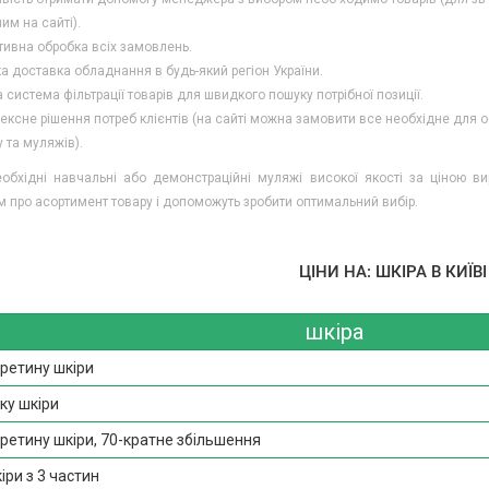
им на сайті).
ивна обробка всіх замовлень.
 доставка обладнання в будь-який регіон України.
 система фільтрації товарів для швидкого пошуку потрібної позиції.
ксне рішення потреб клієнтів (на сайті можна замовити все необхідне для о
 та муляжів).
бхідні навчальні або демонстраційні муляжі високої якості за ціною вир
м про асортимент товару і допоможуть зробити оптимальний вибір.
ЦІНИ НА: ШКІРА В КИЇВІ
шкіра
ретину шкіри
ку шкіри
етину шкіри, 70-кратне збільшення
ри з 3 частин