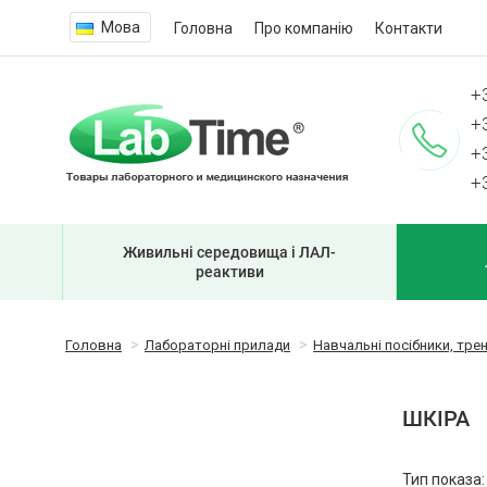
Мова
Головна
Про компанію
Контакти
+
+
+
+
Живильні середовища і ЛАЛ-
реактиви
Головна
Лабораторні прилади
Навчальні посібники, тре
ШКІРА
Тип показа: