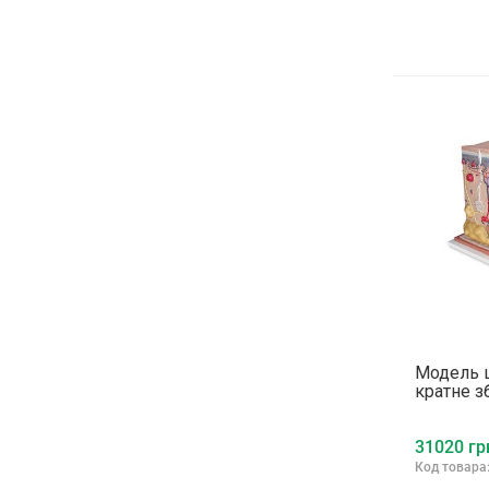
Модель ш
кратне з
31020 гр
Код товара