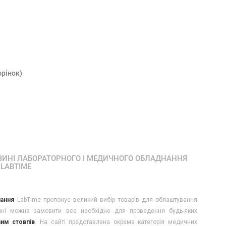
орінок)
ЗИНІ ЛАБОРАТОРНОГО І МЕДИЧНОГО ОБЛАДНАННЯ
LABTIME
ання
LabTime пропонує великий вибір товарів для облаштування
зині можна замовити все необхідне для проведення будь-яких
им стовпів
. На сайті представлена ​​окрема категорія медичних