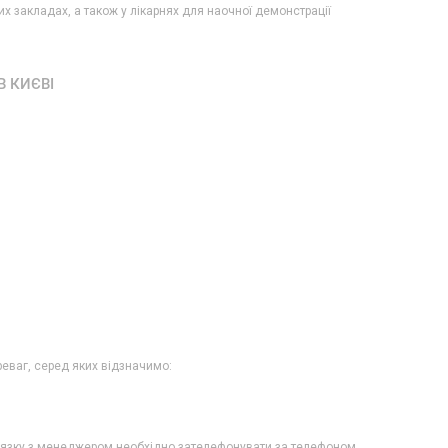
х закладах, а також у лікарнях для наочної демонстрації
В КИЄВІ
реваг, серед яких відзначимо:
'язку з менеджером необхідно зателефонувати за телефоном,