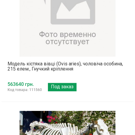
Модель кістяка вівці (Ovis aries), чоловіча особина,
215 елем., Гнучкий кріплення
563640 грн.
Под заказ
Код товара: 111560