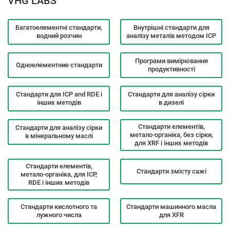
VHG LABS
Багатоелементні стандарти,
Внутрішні стандарти для
водний розчин
аналізу металів методом ICP
Програми вимірювання
Одноелементние стандарти
продуктивності
Стандарти для ICP and RDE і
Стандарти для аналізу сірки
інших методів
в дизелі
Стандарти елементів,
Стандарти для аналізу сірки
метало-органіка, без сірки,
в мінеральному маслі
для XRF і інших методів
Стандарти елементів,
Стандарти змісту сажі
метало-органіка, для ICP,
RDE і інших методів
Стандарти кислотного та
Стандарти машинного масла
лужного числа
для XFR