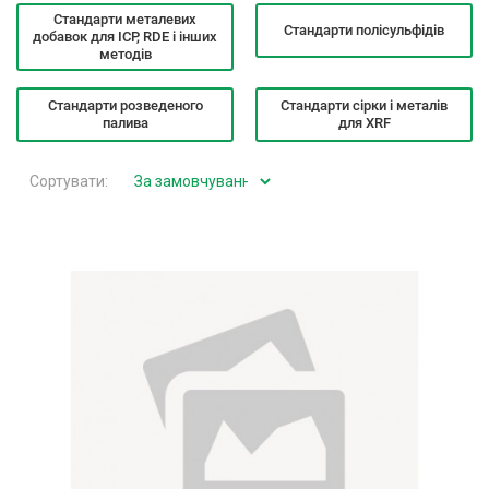
Стандарти металевих
Стандарти полісульфідів
добавок для ICP, RDE і інших
методів
Стандарти розведеного
Стандарти сірки і металів
палива
для XRF
Сортувати: