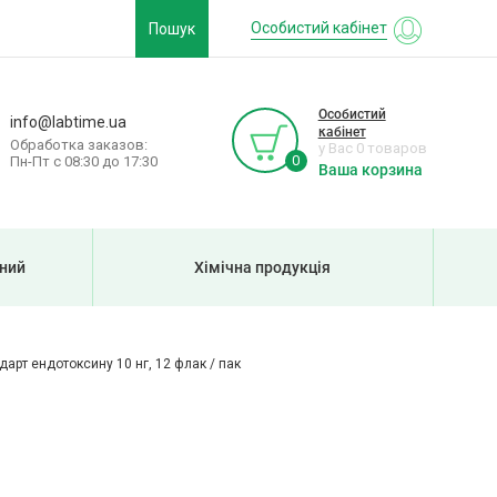
Особистий кабінет
Пошук
Особистий
info@labtime.ua
кабінет
Обработка заказов:
у Вас 0 товаров
0
Пн-Пт с 08:30 до 17:30
Ваша корзина
рний
Хімічна продукція
арт ендотоксину 10 нг, 12 флак / пак