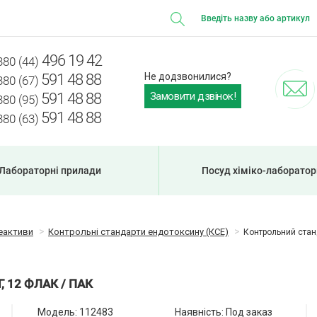
496 19 42
380 (44)
591 48 88
Не додзвонилися?
380 (67)
Замовити дзвінок!
591 48 88
380 (95)
591 48 88
380 (63)
Лабораторні прилади
Посуд хіміко-лаборато
еактиви
Контрольні стандарти ендотоксину (КСЕ)
Контрольний станд
 12 ФЛАК / ПАК
Модель:
112483
Наявність: Под заказ