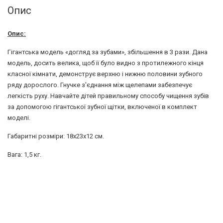
Опис
Опис:
Гігантська модель «догляд за зубами», збільшення в 3 рази. Дана
модель, досить велика, щоб її було видно з протилежного кінця
класної кімнати, демонструє верхню і нижню половини зубного
ряду дорослого. Гнучке з'єднання між щелепами забезпечує
легкість руху. Навчайте дітей правильному способу чищення зубів
за допомогою гігантської зубної щітки, включеної в комплект
моделі.
Габаритні розміри: 18х23х12 см.
Вага: 1,5 кг.