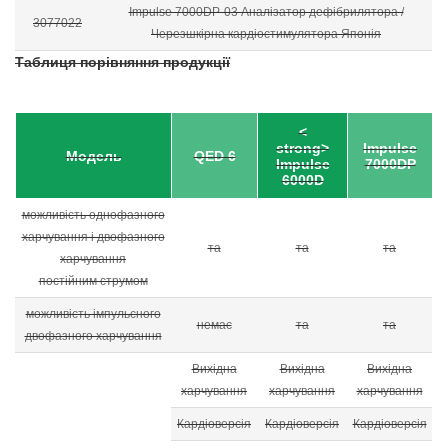
Impulse 7000DP-03 Аналізатор дефібрилятора /
3077022
Черезшкірна кардіостимулятора Японія
Таблиця порівняння продукції
<
strong>
Impulse
Модель
QED 6
Impulse
7000DP
6000D
можливість однофазного
харчування і двофазного
та
та
та
харчування
постійним струмом
можливість імпульсного
немає
та
та
двофазного харчування
Вихідна
Вихідна
Вихідна
харчування
харчування
харчування
Кардіоверсія
Кардіоверсія
Кардіоверсія