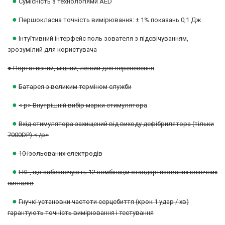
●
Сумісність з технологіями AED
●
Першокласна точність вимірювання: ± 1% показань 0,1 Дж
●
Інтуїтивний інтерфейс поль зователя з підсвічуванням,
зрозумілий для користувача
● Портативний, міцний, легкий для перенесення
●
Батарея з великим терміном служби
●
< p>
Внутрішній вибір марки стимулятора
●
Вхід стимулятора захищений від виходу дефібрилятора (тільки
7000DP) < /p>
●
10 ізольованих електродів
●
ЕКГ, що забезпечують 12 комбінацій стандартизованих клінічних
сигналів
●
Гнучкі установки частоти серцебиття (крок 1 удар / хв)
гарантують точність вимірювання і тестування