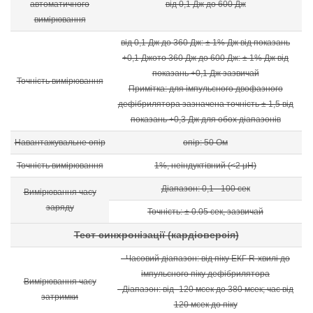
автоматичного
від 0,1 Дж до 600 Дж
вимірювання
від 0,1 Дж до 360 Дж: ± 1% Дж від показань
+0,1 Джото 360 Дж до 600 Дж: ± 1% Дж від
показань +0,1 Дж зазвичай
Точність вимірювання
Примітка: для імпульсного двофазного
дефібрилятора зазначена точність ± 1,5 від
показань +0,3 Дж для обох діапазонів
Навантажувальне опір
опір: 50 Ом
Точність вимірювання
1%, неіндуктівний (<2 μH)
Діапазон: 0,1 - 100 сек
Вимірювання часу
заряду
Точність: ± 0.05 сек, зазвичай
Тест синхронізації (кардіоверсія)
- Часовий діапазон: від піку ЕКГ R-хвилі до
імпульсного піку дефібрилятора
Вимірювання часу
- Діапазон: від -120 мсек до 380 мсек; час від
затримки
120 мсек до піку