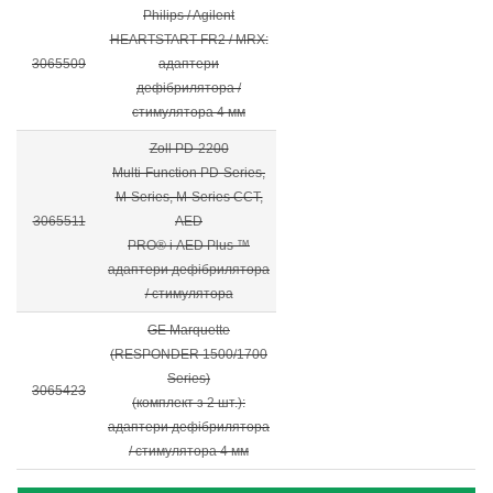
Philips / Agilent
HEARTSTART FR2 / MRX:
3065509
адаптери
дефібрилятора /
стимулятора 4 мм
Zoll PD-2200
Multi-Function PD-Series,
M-Series, M-Series CCT,
3065511
AED
PRO® і AED Plus ™
адаптери дефібрилятора
/ стимулятора
GE Marquette
(RESPONDER 1500/1700
Series)
3065423
(комплект з 2 шт.):
адаптери дефібрилятора
/ стимулятора 4 мм