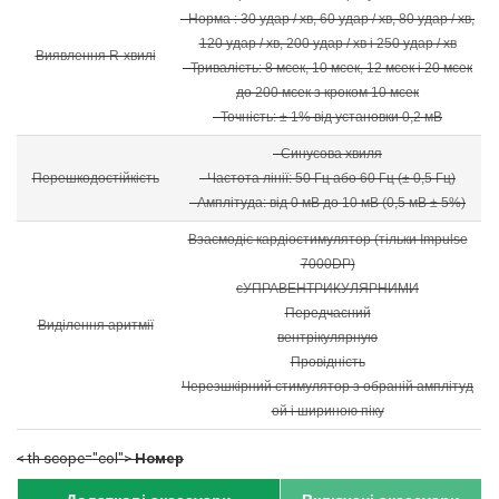
- Норма : 30 удар / хв, 60 удар / хв, 80 удар / хв,
120 удар / хв, 200 удар / хв і 250 удар / хв
Виявлення R-хвилі
- Тривалість: 8 мсек, 10 мсек, 12 мсек і 20 мсек
до 200 мсек з кроком 10 мсек
- Точність: ± 1% від установки 0,2 мВ
- Синусова хвиля
Перешкодостійкість
- Частота лінії: 50 Гц або 60 Гц (± 0,5 Гц)
- Амплітуда: від 0 мВ до 10 мВ (0,5 мВ ± 5%)
Взаємодіє кардіостимулятор (тільки Impulse
7000DP)
сУПРАВЕНТРИКУЛЯРНИМИ
Передчасний
Виділення аритмії
вентрікулярную
Провідність
Черезшкірний стимулятор з обраній амплітуд
ой і шириною піку
< th scope="col">
Номер