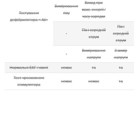
Викид при
Вимірювання
макс. енергії /
Тестування
піку
часу зарядки
дефібрилятора < /td>
Пік і
Пік і середній
-
середній
струм
струм
Вимірювання
З вимір
-
напруги
напруги
Нормальні ЕКГ / хвилі
немає
та
та
Тест чрескожного
немає
немає
та
стимулятора