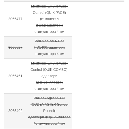
Medtronic ERS /physio-
Control (QUIK PACE)
3065477
(комплект з
2 шт.): адаптери
стимулятора 4 мм
Zoll Medical NTP /
3065527
PD1400: адаптери
стимулятора 4 мм
Medtronic ERS /physio-
Control (QUIK COMBO):
3065461
адаптери
дефібрилятора /
стимулятора 4 мм
Philips / Agilent / HP
(CODEMASTER Series-
3065492
Round):
адаптери дефібрилятора
/ стимулятора 4 мм