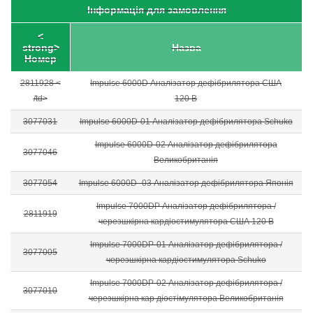
Інформація для замовлення
<
strong>
Назва
Номер
2811928 <
Impulse 6000D Аналізатор дефібрилятора США
/td>
120 В
3077031
Impulse 6000D-01 Аналізатор дефібрилятора Schuko
Impulse 6000D-02 Аналізатор дефібрилятора
3077046
Великобританія
3077054
Impulse 6000D- 03 Аналізатор дефібрилятора Японія
Impulse 7000DP Аналізатор дефібрилятора /
2811919
черезшкірна кардіостимулятора США 120 В
Impulse 7000DP-01 Аналізатор дефібрилятора /
3077005
черезшкірна кардіостимулятора Schuko
Impulse 7000DP-02 Аналізатор дефібрилятора /
3077010
черезшкірна кар діостімулятора Великобританія