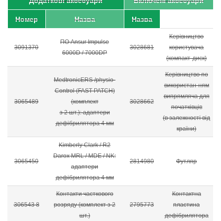
Додаткові
аксесуари
Включені аксесуари
Номер
Назва
Назва
Керівництво
ПО Ansur Impulse
3091370
3028681
користувача
6000D / 7000DP
(компакт-диск)
Керівництво по
MedtronicERS /physio-
використан-ням
Control (FAST PATCH)
випрямляча для
3065489
(комплект
3028662
початківців
з 2 шт.): адаптери
(в залежності від
дефібрилятора 4 мм
країни)
Kimberly Clark / R2
Darox MRL / MDE / NK:
3065450
2814980
Футляр
адаптери
дефібрилятора 4 мм
Контакти часткового
Контактна
306543 8
розряду (комплект з 2
2795773
пластина
шт.)
дефібрилятора