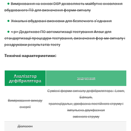
●
Вимірювання на основі DSP дозволяють майбутнє оновлення
вбудованого ПЗ для визначення форми сигналу
●
Унікальні вбудовані висновки для безпечного з'єднання
●
< p>
Додаткове ПО автоматизації тестування Ansur для
стандартизації процедури тестування, визначення фор ми сигналу і
роздруківки результатів тесту
Технічні характеристики:
Аналізатор
значення
дефібрилятора
Сумісні форми сигналу дефібрилятора : Lown,
Edmark,
Вимірювання виходу
трапеціїдальн, двофазна постійного струму і
енергії
імпульсна двухфазная
змінного струму
Діапазон