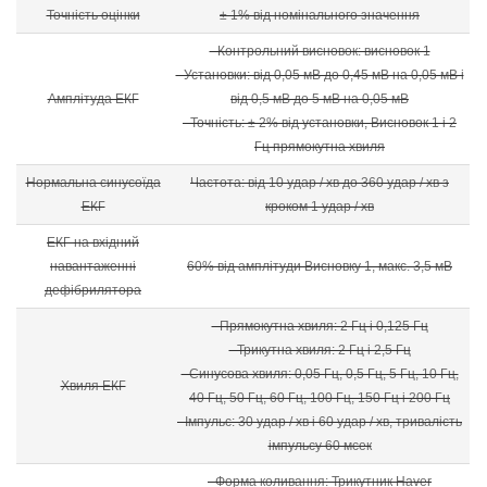
Точність оцінки
± 1% від номінального значення
- Контрольний висновок: висновок 1
- Установки: від 0,05 мВ до 0,45 мВ на 0,05 мВ і
Амплітуда ЕКГ
від 0,5 мВ до 5 мВ на 0,05 мВ
- Точність: ± 2% від установки, Висновок 1 і 2
Гц прямокутна хвиля
Нормальна синусоїда
Частота: від 10 удар / хв до 360 удар / хв з
ЕКГ
кроком 1 удар / хв
ЕКГ на вхідний
навантаженні
60% від амплітуди Висновку 1, макс. 3,5 мВ
дефібрилятора
- Прямокутна хвиля: 2 Гц і 0,125 Гц
- Трикутна хвиля: 2 Гц і 2,5 Гц
- Синусова хвиля: 0,05 Гц, 0,5 Гц, 5 Гц, 10 Гц,
Хвиля ЕКГ
40 Гц, 50 Гц, 60 Гц, 100 Гц, 150 Гц і 200 Гц
- Імпульс: 30 удар / хв і 60 удар / хв, тривалість
імпульсу 60 мсек
- Форма коливання: Трикутник Haver