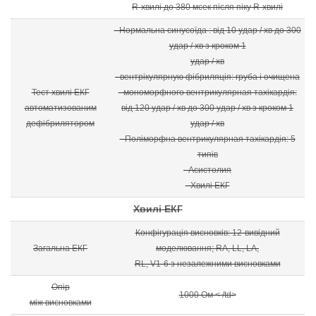
R-хвилі до 380 мсек після піку R-хвилі
- Нормальна синусоїда : від 10 удар / хв до 300
удар / хв з кроком 1
удар / хв
- вентрікулярную фібриляція: груба і очищена
Тест хвилі ЕКГ
- мономорфного вентрикулярная тахікардія:
автоматизованим
від 120 удар / хв до 300 удар / хв з кроком 1
дефібрилятором
удар / хв
- Поліморфна вентрикулярная тахікардія: 5
типів
- Асистолия
- Хвилі ЕКГ
Хвилі ЕКГ
Конфігурація висновків: 12-вивідний
Загальна ЕКГ
моделювання; RA, LL, LA,
RL, V1-6 з незалежними висновками
Опір
1000 Ом < /td>
між висновками