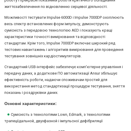
роботу і прекрасні показники роботи критичного обладнання
життєзабезпечення по відновленню серцевої діяльності.
Можливості тестувати Impulse 6000D і Impulse 7000DP охоплюють
весь спектр встановлених форм імпульсу, демонструють
сумісність з передовою технологією AED і показують кращі
характеристики точності вимірювання та відповідності
стандартам. Крім того, Impulse 7000DP включає широкий ряд
тестових навантажень і алгоритмів вимірювання для проведення
тестування зовнішніх кардіостимуляторів.
Стандартний USB-інтерфейс забезпечує комп'ютерне управління і
передачу даних, а додаткове ПО автоматизації Ansur збільшує
ефективність роботи, надаючи споживачам простий для
використання метод стандартизації процедури тестування, зняття
показань і роздруківки даних.
Основні характеристики:
●
Сумісність з технологіями Lown, Edmark, з технологіями
трапеціїдальной, двухфазной і імпульсної дефібриляції