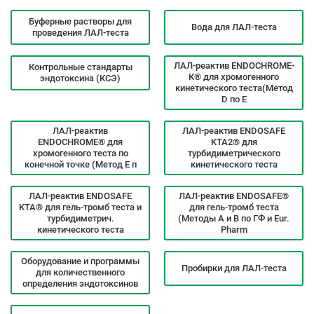
Буферные растворы для
Вода для ЛАЛ-теста
проведения ЛАЛ-теста
ЛАЛ-реактив ENDOCHROME-
Контрольные стандарты
К® для хромогенного
эндотоксина (КСЭ)
кинетического теста(Метод
D по E
ЛАЛ-реактив
ЛАЛ-реактив ENDOSAFE
ENDOCHROME® для
KTA2® для
хромогенного теста по
турбидиметрического
конечной точке (Метод Е п
кинетического теста
ЛАЛ-реактив ENDOSAFE
ЛАЛ-реактив ENDOSAFE®
KTA® для гель-тромб теста и
для гель-тромб теста
турбидиметрич.
(Методы А и В по ГФ и Eur.
кинетического теста
Pharm
Оборудование и программы
Пробирки для ЛАЛ-теста
для количественного
определения эндотоксинов