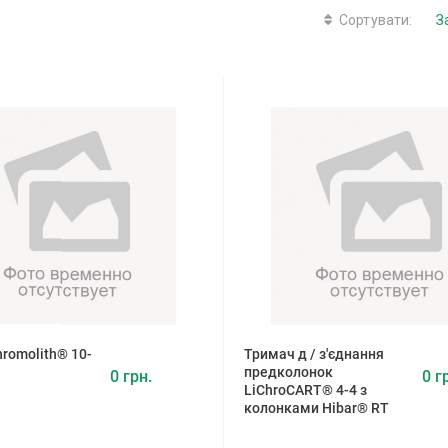
Сортувати:
romolith® 10-
Тримач д / з'єднання
предколонок
0 грн.
0 г
LiChroCART® 4-4 з
колонками Hibar® RT
(Merck)