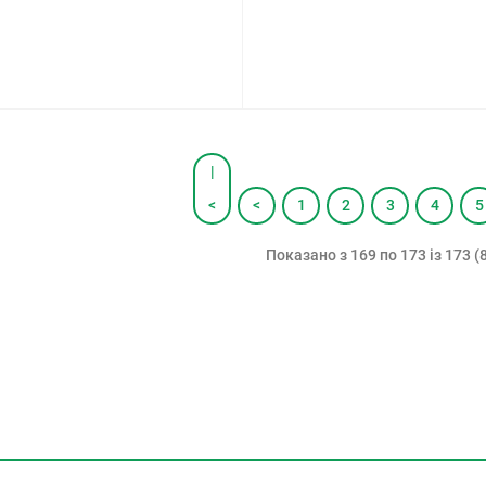
|
<
<
1
2
3
4
5
Показано з 169 по 173 із 173 (