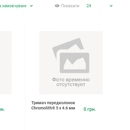
Показати
Тримач передколонок
Chromolith® 5 х 4.6 мм
рн.
0 грн.