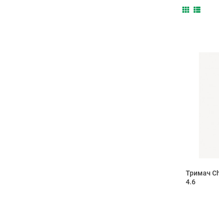
Тримач Ch
4.6