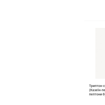
Триптон-с
(Казеїн-п
пептони б