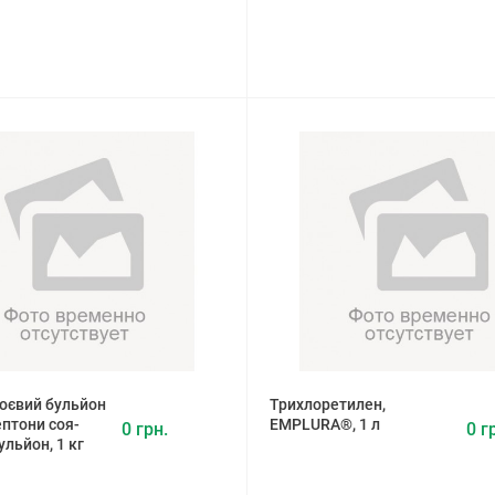
оєвий бульйон
Трихлоретилен,
ептони соя-
EMPLURA®, 1 л
0 грн.
0 г
ульйон, 1 кг