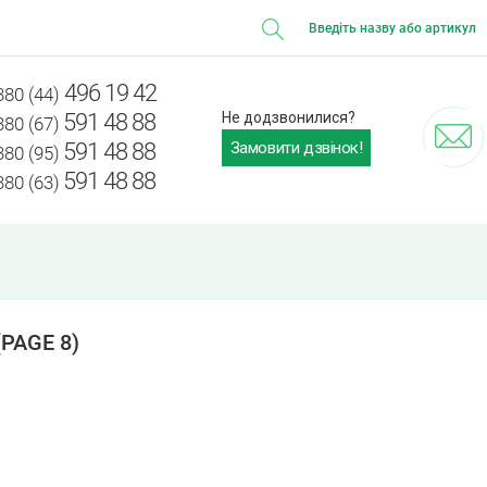
496 19 42
380 (44)
591 48 88
Не додзвонилися?
380 (67)
Замовити дзвінок!
591 48 88
380 (95)
591 48 88
380 (63)
PAGE 8)