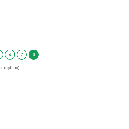
6
7
8
8 сторінок)