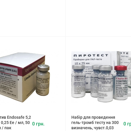
ив Endosafe 5,2
Набір для проведення
 0,25 Ее / мл, 50
гель-тромб тесту на 300
0 грн.
0 г
л / пак
визначень, чувст.0,03