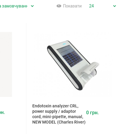
Показати
Endotoxin analyzer CRL,
power supply / adaptor
рн.
0 грн.
cord, mini-pipette, manual,
NEW MODEL (Charles River)