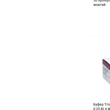
50 пробіро
жовтий
Буфер Tris
0,25 М, 6 