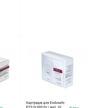
Картридж для Endosafe-
PTS (0,005 Ее / мл), 10
рн.