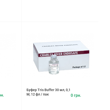
Буфер Tris Buffer 30 мл, 0,1
М, 12 фл / пак
рн.
0 грн.