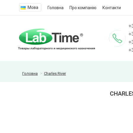
Мова
Головна
Про компанію
Контакти
+
+
+
+
Головна
Charles River
CHARLES