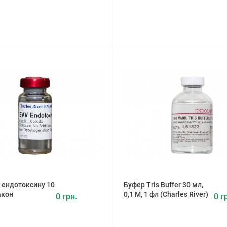
 ендотоксину 10
Буфер Tris Buffer 30 мл,
акон
0,1 М, 1 фл (Charles River)
0 грн.
0 г