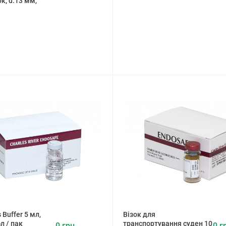
к, d.13 мм,
 Buffer 5 мл,
Візок для
фл / пак
транспортування суден 10
0 грн.
0 г