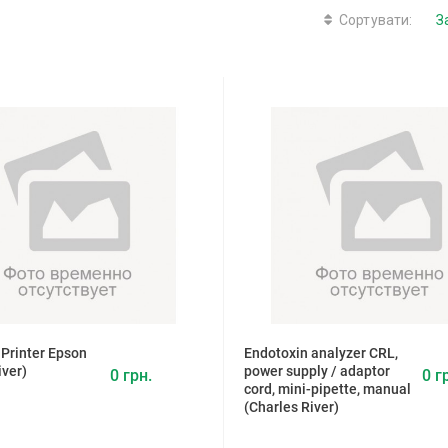
Сортувати:
 Printer Epson
Endotoxin analyzer CRL,
iver)
power supply / adaptor
0 грн.
0 г
cord, mini-pipette, manual
(Charles River)