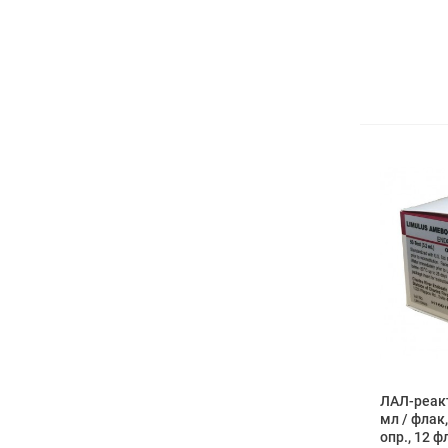
ЛАЛ-реакт
мл / флак,
опр., 12 ф