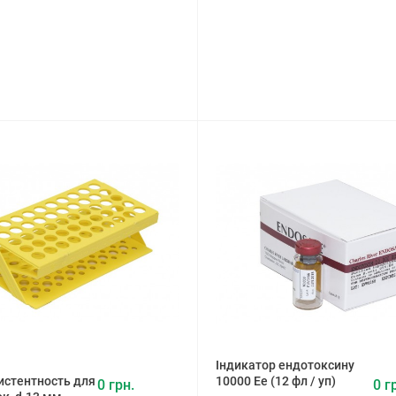
Індикатор ендотоксину
истентность для
10000 Ее (12 фл / уп)
0 грн.
0 г