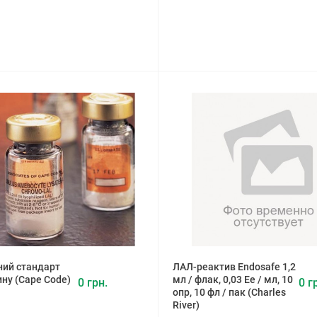
ний стандарт
ЛАЛ-реактив Endosafe 1,2
ну (Cape Code)
мл / флак, 0,03 Ее / мл, 10
0 грн.
0 г
опр, 10 фл / пак (Charles
River)