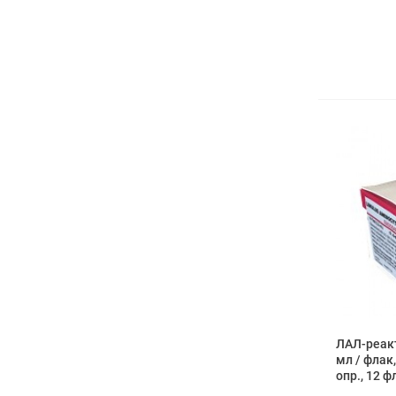
ЛАЛ-реакт
мл / флак,
опр., 12 ф