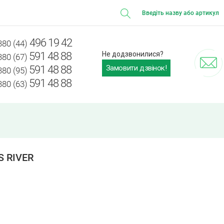
496 19 42
380 (44)
591 48 88
Не додзвонилися?
380 (67)
Замовити дзвінок!
591 48 88
380 (95)
591 48 88
380 (63)
 RIVER