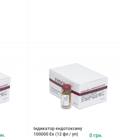
Індикатор ендотоксину
100000 Ее (12 фл / уп)
рн.
0 грн.