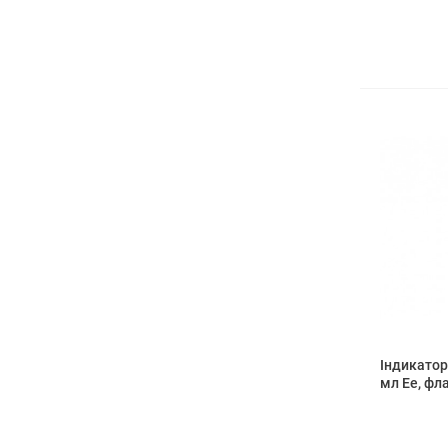
Індикатор
мл Ее, фл