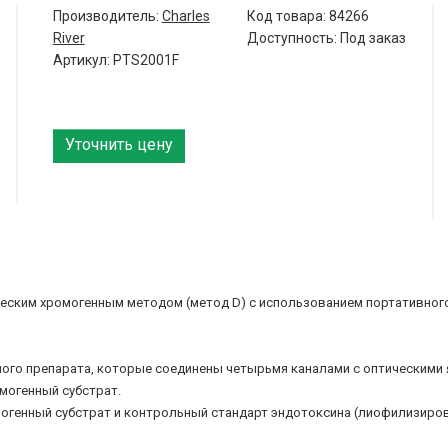
Производитель:
Charles
Код товара:
84266
River
Доступность: Под заказ
Артикул: PTS2001F
Уточнить цену
ским хромогенным методом (метод D) с использованием портативного 
го препарата, которые соединены четырьмя каналами с оптическими я
могенный субстрат.
огенный субстрат и контрольный стандарт эндотоксина (лиофилизиро