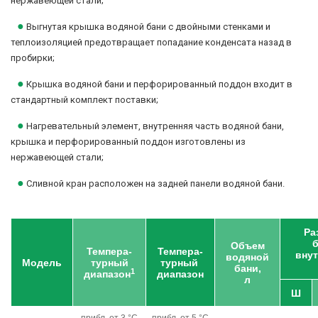
нержавеющей стали;
●
Выгнутая крышка водяной бани с двойными стенками и
теплоизоляцией предотвращает попадание конденсата назад в
пробирки;
●
Крышка водяной бани и перфорированный поддон входит в
стандартный комплект поставки;
●
Нагревательный элемент, внутренняя часть водяной бани,
крышка и перфорированный поддон изготовлены из
нержавеющей стали;
●
Сливной кран расположен на задней панели водяной бани.
Ра
б
Объем
Темпера-
Темпера-
внут
водяной
Модель
турный
турный
бани,
1
диапазон
диапазон
л
Ш