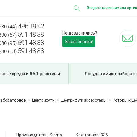
496 19 42
380 (44)
591 48 88
Не дозвонились?
380 (67)
Заказ звонка!
591 48 88
380 (95)
591 48 88
380 (63)
ьные среды и ЛАЛ-реактивы
Посуда химико-лаборато
лабораторное
Центрифуги
Центрифуги аксессуары
Роторы к це
Производитель:
Sigma
Код товара:
336