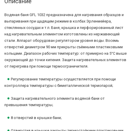
Описание
Водяная баня GFL 1032 предназначена для нагревания образцов и
выпаривания при щадящем режиме в колбах Эрленмейера,
стеклянных сосудах и т.п. Баня, крышка и перфорированный лист
над нагревательным элементом изготовлены из нержавеющей
стали. Аппарат оборудован регулятором уровня воды. Восемь
отверстий диаметром 90 мм прикрыты съёмными пластиковыми
кольцами. Диапазон рабочих температур: от примерно на 5°С выше
окружающей до точки кипения. Защита нагревательных элементов
от перегрева при помощи термоограничителя.
●
Регулирование температуры осуществляется при помощи
контроллера температуры с биметаллической термопарой
;
●
Защита нагревательного элемента водяной бани от
превышения температуры;
●
8 отверстий в крышке бани;
●
Отверстия в крышке закрыты термостойкими пластиковыми