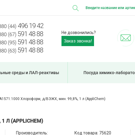
496 19 42
380 (44)
591 48 88
Не дозвонились?
380 (67)
Заказ звонка!
591 48 88
380 (95)
591 48 88
380 (63)
ьные среды и ЛАЛ-реактивы
Посуда химико-лаборато
A1571.1000 Хлороформ, д/ВЭЖХ, мин. 99,8%, 1 л (AppliChem)
 1 Л (APPLICHEM)
Производитель:
Код товара:
75620